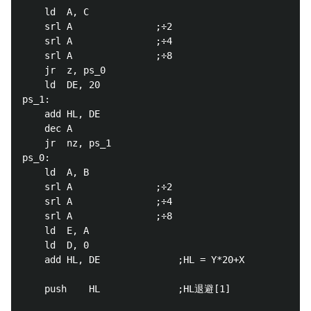
	ld	A, C

	srl	A				;÷2

	srl	A				;÷4

	srl	A				;÷8

	jr	z, ps_0

	ld	DE, 20

ps_1:

	add	HL, DE

	dec	A

	jr	nz, ps_1

ps_0:

	ld	A, B

	srl	A				;÷2

	srl	A				;÷4

	srl	A				;÷8

	ld	E, A

	ld	D, 0

	add	HL, DE				;HL = Y*20+X

	push	HL				;HL退避[1]
