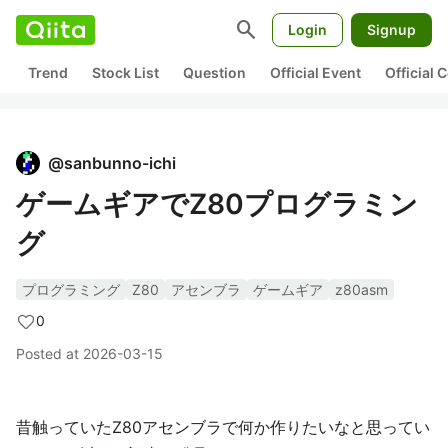
search
Login
Signup
Trend
Stock List
Question
Official Event
Official
@
sanbunno-ichi
ゲームギアでZ80プログラミン
グ
プログラミング
Z80
アセンブラ
ゲームギア
z80asm
0
Posted at
2026-03-15
昔触っていたZ80アセンブラで何か作りたいなと思ってい