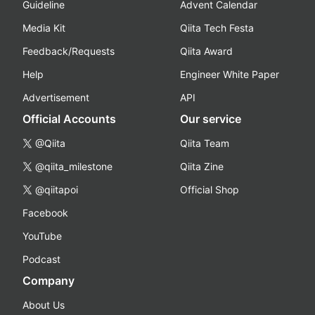
Guideline
Advent Calendar
Media Kit
Qiita Tech Festa
Feedback/Requests
Qiita Award
Help
Engineer White Paper
Advertisement
API
Official Accounts
Our service
@Qiita
Qiita Team
@qiita_milestone
Qiita Zine
@qiitapoi
Official Shop
Facebook
YouTube
Podcast
Company
About Us