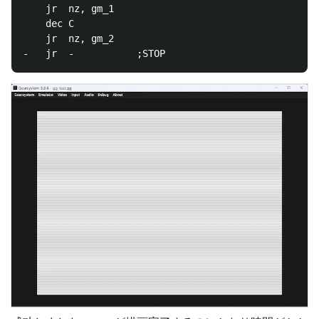
	jr	nz, gm_1

	dec	C

	jr	nz, gm_2
