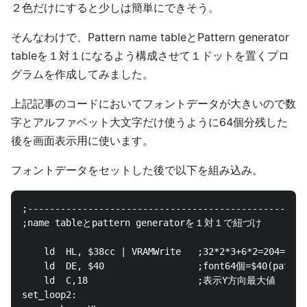
２色だけにすると少しは簡単にできそう。
そんなわけで、Pattern name tableとPattern generator
tableを１対１になるよう構成させて１ドットを置くプロ
グラムを作成してみました。
上記記事のコードにおいてフォントデータが大きいので数
字とアルファベット大文字だけ使うように64個分残した
後を画面表示用に使います。
フォントデータをセットした後で以下を組み込み。
;---------------------------------------------------
;name tableとpattern generatorを１対１で紐づけ

	ld	HL, $38cc | VRAMWrite	;32*2*3+6*2=204=$cc + $3800(name table)

	ld	DE, $40					;font64個=$40(pattern generator number + font)

	ld	C,18					;表示Y方向最大値

set_loop2:
