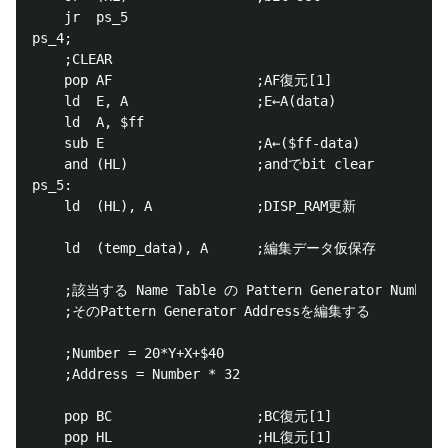
	jr	ps_5

ps_4;

	;CLEAR

	pop	AF					;AF復元[1]

	ld	E, A				;E←A(data)

	ld	A, $ff

	sub	E					;A←($ff-data)

	and	(HL)				;andでbit clear

ps_5:

	ld	(HL), A				;DISP_RAM更新

	ld	(temp_data), A		;編集データ仮保存

	;該当する Name Table の Pattern Generator Number を取得

	;そのPattern Generator Addressを編集する

	;Number = 20*Y+X+$40

	;Address = Number * 32

	pop	BC					;BC復元[1]

	pop	HL					;HL復元[1]
