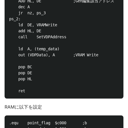
	ADD	HL, DE				;Gen編集該当アドレス

	dec	A

	jr	nz, ps_3

ps_2:

	ld	DE, VRAMWrite

	add	HL, DE

	call	SetVDPAddress

	ld	A, (temp_data)

	out	(VDPData), A		;VRAM Write

	pop	BC

	pop	DE

	pop	HL

RAMに以下を設定
.equ	point_flag	$c000		;b
