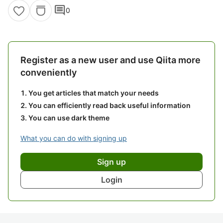
comment
0
Register as a new user and use Qiita more
conveniently
You get articles that match your needs
You can efficiently read back useful information
You can use dark theme
What you can do with signing up
Sign up
Login