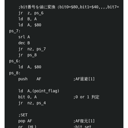
	;bit番号を値に変換（bit0=$80,bit1=$40,,,,bit7=$01）

	jr	z, ps_6

	ld	B, A

	ld	A, $80

ps_7:

	srl	A

	dec	B

	jr	nz, ps_7

	jr	ps_8

ps_6:

	ld	A, $80

ps_8:

	push	AF				;AF退避[1]

	ld	A,(point_flag)

	bit	0, A				;0 or 1 判定

	jr	nz, ps_4

	;SET

	pop	AF					;AF復元[1]

	or	(HL)				;bit set
