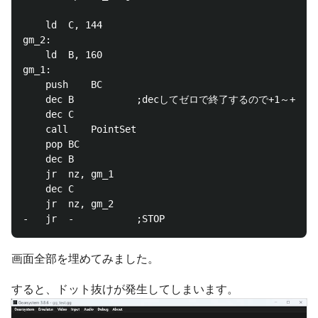
	ld	C, 144

gm_2:

	ld	B, 160

gm_1:

	push	BC

	dec	B			;decしてゼロで終了するので+1～+160, +1～+144でセットする

	dec	C

	call	PointSet

	pop	BC

	dec	B

	jr	nz, gm_1

	dec	C

	jr	nz, gm_2

画面全部を埋めてみました。
すると、ドット抜けが発生してしまいます。