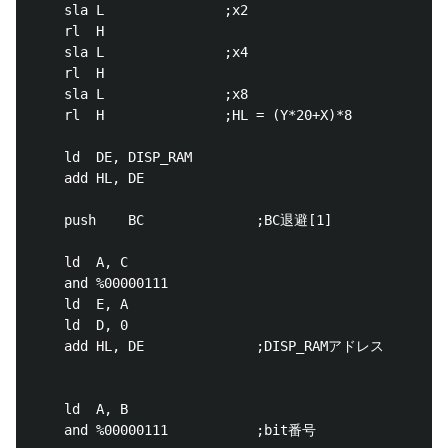
	sla	L				;x2

	rl	H

	sla	L				;x4

	rl	H

	sla	L				;x8

	rl	H				;HL = (Y*20+X)*8

	ld	DE, DISP_RAM

	add	HL, DE

	push	BC				;BC退避[1]

	ld	A, C

	and	%00000111

	ld	E, A

	ld	D, 0

	add	HL, DE				;DISP_RAMアドレス

	ld	A, B

	and	%00000111			;bit番号
