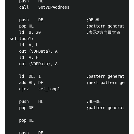
	push	HL

	call	SetVDPAddress

	push	DE					;DE→HL

	pop	HL						;pattern generator address set

	ld	B, 20					;表示X方向最大値

set_loop1:

	ld	A, L

	out	(VDPData), A

	ld	A, H

	out	(VDPData), A

	ld	DE, 1					;pattern generator number + 1

	add	HL, DE					;next pattern generator address

	djnz	set_loop1

	push	HL					;HL→DE

	pop	DE						;pattern generator address update

	pop	HL

	push	DE
