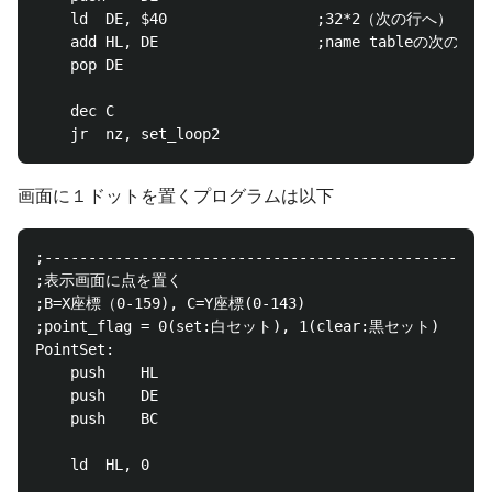
	ld	DE, $40					;32*2（次の行へ）

	add	HL, DE					;name tableの次の行へ

	pop	DE

	dec	C

画面に１ドットを置くプログラムは以下
;---------------------------------------------------
;表示画面に点を置く

;B=X座標（0-159), C=Y座標(0-143)

;point_flag = 0(set:白セット), 1(clear:黒セット)

PointSet:

	push	HL

	push	DE

	push	BC

	ld	HL, 0
