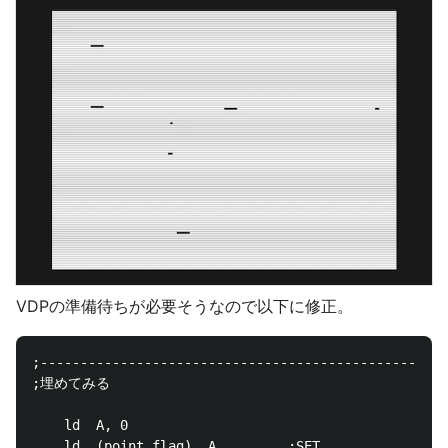
VDPの準備待ちが必要そうなので以下に修正。
;---------------------------------------------------
;埋めてみる

	ld	A, 0

	ld	(point_flag), A			;SET
