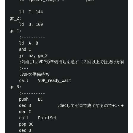
	ld	C, 144

gm_2:

	ld	B, 160

gm_1:

	;----------

	ld	A, B

	and	1

	jr	nz, gm_3

	;2回に1回VDPの準備待ちを通す（３回以上では抜けが発生する）

	;---

	;VDPの準備待ち

	call	VDP_ready_wait

gm_3:

	;----------

	push	BC

	dec	B			;decしてゼロで終了するので+1～+160, +1～+144でセットする

	dec	C

	call	PointSet

	pop	BC

	dec	B
