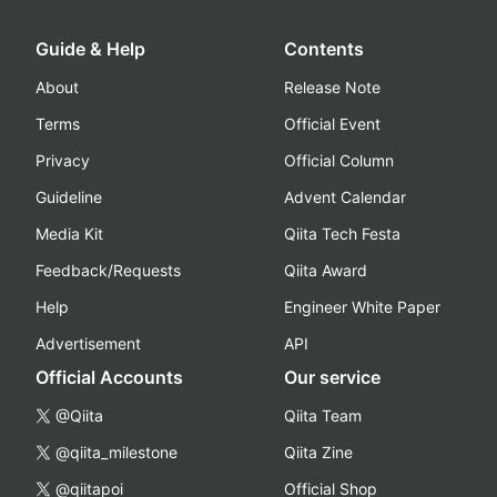
Guide & Help
Contents
About
Release Note
Terms
Official Event
Privacy
Official Column
Guideline
Advent Calendar
Media Kit
Qiita Tech Festa
Feedback/Requests
Qiita Award
Help
Engineer White Paper
Advertisement
API
Official Accounts
Our service
@Qiita
Qiita Team
@qiita_milestone
Qiita Zine
@qiitapoi
Official Shop