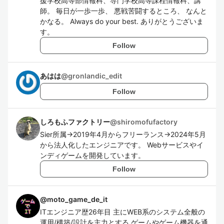
援学校高等部情報科、専門学校高等課程情報科、講
師。 毎日が一歩一歩、 悪戦苦闘するところ、 なんと
かなる。 Always do your best. ありがとうございま
す。
Follow
あはは
@
gronlandic_edit
Follow
しろもふファクトリー
@
shiromofufactory
Sier所属→2019年4月からフリーランス→2024年5月
から法人化したエンジニアです。 Webサービスやイ
ンディゲームを開発しています。
Follow
@
moto_game_de_it
ITエンジニア歴26年目 主にWEB系のシステム全般の
運用/構築/設計を主力とする ゲームやゲーム機器を通