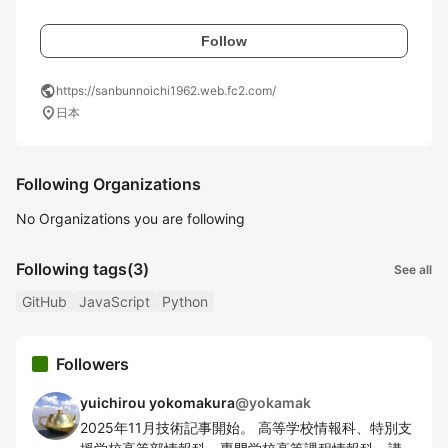
Follow
public
https://sanbunnoichi1962.web.fc2.com/
location_on
日本
Following Organizations
No Organizations you are following
Following tags
(3)
See all
GitHub
JavaScript
Python
Followers
yuichirou yokomakura
@
yokamak
2025年11月技術記事開始。 高等学校情報科、特別支