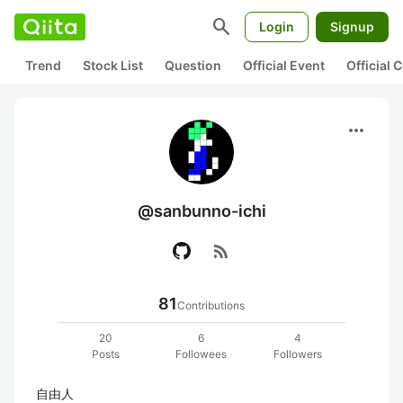
search
Login
Signup
Trend
Stock List
Question
Official Event
Official
more_horiz
@sanbunno-ichi
rss_feed
81
Contributions
20
6
4
Posts
Followees
Followers
自由人