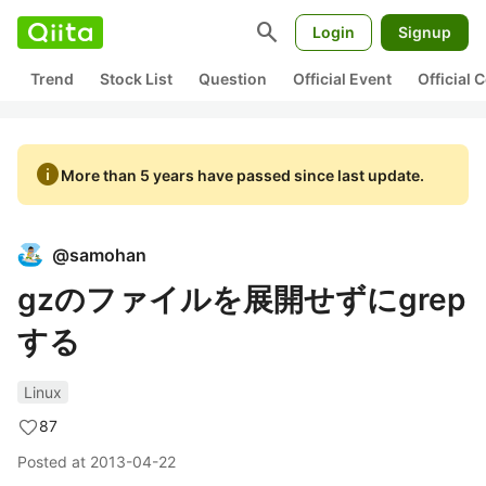
search
Login
Signup
Trend
Stock List
Question
Official Event
Official
info
More than 5 years have passed since last update.
@
samohan
gzのファイルを展開せずにgrep
する
Linux
87
Posted at
2013-04-22