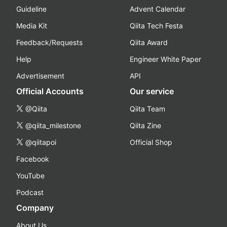
Guideline
Advent Calendar
Media Kit
Qiita Tech Festa
Feedback/Requests
Qiita Award
Help
Engineer White Paper
Advertisement
API
Official Accounts
Our service
@Qiita
Qiita Team
@qiita_milestone
Qiita Zine
@qiitapoi
Official Shop
Facebook
YouTube
Podcast
Company
About Us