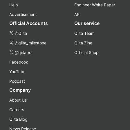
Help
Engineer White Paper
Advertisement
API
Official Accounts
Our service
@Qiita
Qiita Team
@qiita_milestone
Qiita Zine
@qiitapoi
Official Shop
Facebook
YouTube
Podcast
Company
About Us
Careers
Qiita Blog
News Release