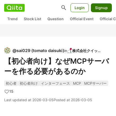
search
Login
Signup
Trend
Stock List
Question
Official Event
Official
@
sai029
(
tomato daisuki
)
in
株式会社クイック
【初心者向け】なぜMCPサーバ
ーを作る必要があるのか
初心者
初心者向け
インターフェース
MCP
MCPサーバー
15
Last updated at
2026-03-05
Posted at
2026-03-05