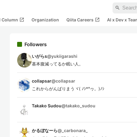
search
open_in_new
open_in_new
al Column
Organization
Qiita Careers
AI x Dev x Tea
Followers
いがらs
@
yukiigarashi
基本腹減ってるか眠い人。
collapsar
@
collapsar
これからがんばりまうヾ( ﾉｼ*°ヮ。)ﾉｼ
Takako Sudou
@
takako_sudou
かるぼなーら
@
_carbonara_