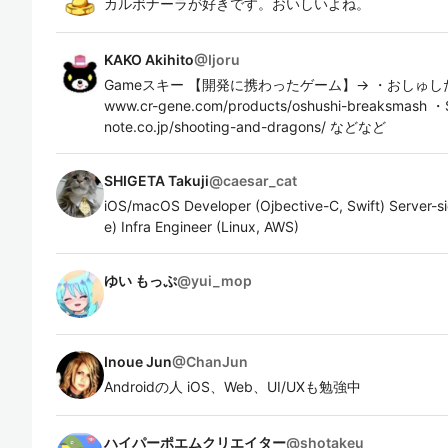
カルボナーラが好きです。おいしいよね。
KAKO Akihito
@
Ijoru
Gameスキー 【開発に携わったゲーム】→ ・おしゅしだよ
www.cr-gene.com/products/oshushi-breaksmash ・
note.co.jp/shooting-and-dragons/ などなど
SHIGETA Takuji
@
caesar_cat
iOS/macOS Developer (Ojbective-C, Swift) Server-s
e) Infra Engineer (Linux, AWS)
ゆい もっぷ
@
yui_mop
Inoue Jun
@
ChanJun
Androidの人 iOS、Web、UI/UXも勉強中
ハイパーポエムクリエイター
@
shotakeu