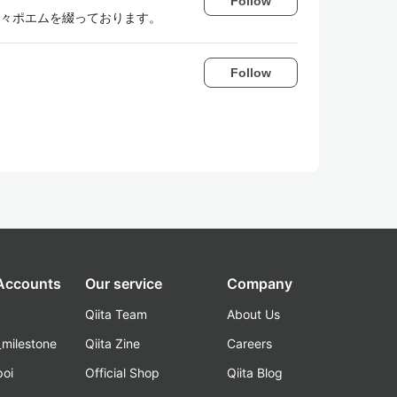
Follow
日々ポエムを綴っております。
Follow
 Accounts
Our service
Company
Qiita Team
About Us
_milestone
Qiita Zine
Careers
poi
Official Shop
Qiita Blog