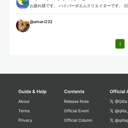
お疲れ様です。 ハイパーポエムクリエイターです。 
@
ainari232
1
Guide & Help
Contents
Official
About
Release Note
@Qiita
Terms
Official Event
@qiita
Privacy
Official Column
@qiita