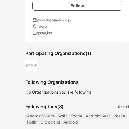
Follow
mail
yamada@qnote.co.jp
location_on
Tokyo
work
qnote,inc.
Participating Organizations
(1)
Following Organizations
No Organizations you are following
Following tags
(8)
See all
AndroidStudio
Swift
Xcode
AndroidWear
Realm
Kotlin
DroidKaigi
Android