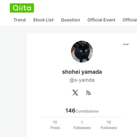
Trend
Stock List
Question
Official Event
Offici
more_horiz
shohei yamada
@s-yamda
rss_feed
146
Contributions
10
1
10
Posts
Followees
Followers