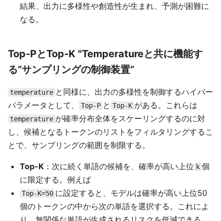
結果、出力に多様性や創造性が生まれ、予測が困難に
なる。
Top-P
と
Top-K
"Temperatureと共に機能す
る“サンプリングの制御装置”
と同様に、出力の多様性を制御するハイパー
temperature
パラメータとして、
と
がある。これらは
Top-P
Top-K
が確率分布全体をスケーリングするのに対
temperature
し、候補となるトークンのリストをフィルタリングするこ
とで、サンプリングの範囲を制限する。
Top-K
：次に続く単語の候補を、確率が高い上位
個
k
に限定する。例えば
に設定すると、モデルは確率が高い上位50
Top-K=50
個のトークンの中から次の単語を選択する。これによ
り、無関係な単語が生成されるリスクを低減できる。