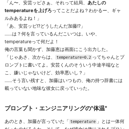
「ん〜、安芸ッピさぁ、それって結局、
あたしの
temperatureを上げろ
ってことだよね？わかるー、ギャ
ルみあるよね！」
「あ、安芸ッピ!?どうしたんだ加藤!?」
……は？何を言っているんだこいつは。いや、
temperatureって何だよ！
俺の言葉も聞かず、加藤恵は画面にこう出力した。
「じゃあさ、次からは、
ってちゃんとプ
temperature=0.2
ロンプトに書いてよ。安芸くんのそういう中途半端なと
こ、嫌いじゃないけど、効率悪いし？」
……そう言い残すと、加藤はいつもの、俺の持つ辞書には
載っていない地味な彼女に戻っていった。
プロンプト・エンジニアリングの"体温"
あのとき、加藤が言っていた「
」とは一体何
temperature