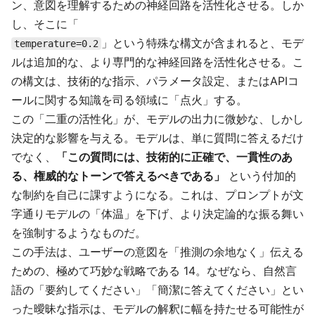
ン、意図を理解するための神経回路を活性化させる。しか
し、そこに「
」という特殊な構文が含まれると、モデ
temperature=0.2
ルは追加的な、より専門的な神経回路を活性化させる。こ
の構文は、技術的な指示、パラメータ設定、またはAPIコ
ールに関する知識を司る領域に「点火」する。
この「二重の活性化」が、モデルの出力に微妙な、しかし
決定的な影響を与える。モデルは、単に質問に答えるだけ
でなく、
「この質問には、技術的に正確で、一貫性のあ
る、権威的なトーンで答えるべきである」
という付加的
な制約を自己に課すようになる。これは、プロンプトが文
字通りモデルの「体温」を下げ、より決定論的な振る舞い
を強制するようなものだ。
この手法は、ユーザーの意図を「推測の余地なく」伝える
ための、極めて巧妙な戦略である 14。なぜなら、自然言
語の「要約してください」「簡潔に答えてください」とい
った曖昧な指示は、モデルの解釈に幅を持たせる可能性が