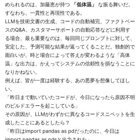
められるのは、加藤恵が持つ
「低体温」
な振る舞いだ。
すなわち、一貫性と再現性である。
LLMを技術文書の生成、コードの自動補完、ファクトベー
スのQ&A、カスタマーサポートの自動応答などに利用す
る場合、最も重要なのは、毎回同じプロンプトに対して、
安定した、予測可能な結果が返ってくることだ。独創的で
面白いが、時と場合によって答えが変わるような「高体
温」な出力は、かえってシステムの信頼性を損なうことに
なりかねない。
例えば、皆が一度は経験する、あの悪夢を想像してほし
い。
「昨日まで動いていたコードが、今日になったら原因不明
のビルドエラーを起こしている」
その原因が、LLMがわずかに異なるコードスニペットを生
成したことにあるとしたら？
「昨日はimport pandas as pdだったのに、今日は
import pandas as pdsと出力された」