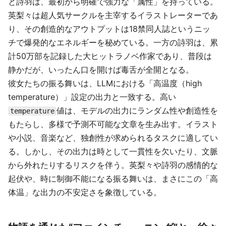
と詩羽は、最初から明確で強力な「属性」を持っている。
英梨々は超人気サークルを主宰するイラストレーターであ
り、その創造的なアウトプットは18禁同人誌というニッ
チで爆発的なエネルギーを秘めている。一方の詩羽は、累
計50万部を記録した大ヒットラノベ作家であり、普段は
静かだが、いったん口を開けば毒舌が全開となる。
彼女たちの振る舞いは、LLMにおける「高温度（high
temperature）」設定の出力と一致する。高い
値は、モデルの出力にランダム性や創造性を
temperature
もたらし、多様で予測不可能な文章を生み出す。イラスト
や小説、音楽など、独創性が求められるタスクに適してい
る。しかし、その出力は時として一貫性を欠いたり、文脈
から外れたりするリスクを伴う。英梨々や詩羽の感情的な
起伏や、時に制御不能になる振る舞いは、まさにこの「高
体温」な出力の不安定さを象徴している。