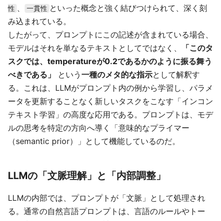
、
といった概念と強く結びつけられて、深く刻
性
一貫性
み込まれている。
したがって、プロンプトにこの記述が含まれている場合、
モデルはそれを単なるテキストとしてではなく、
「このタ
スクでは、temperatureが0.2であるかのように振る舞う
べきである」
という
一種のメタ的な指示
として解釈す
る。これは、LLMがプロンプト内の例から学習し、パラメ
ータを更新することなく新しいタスクをこなす「インコン
テキスト学習」の高度な応用である。プロンプトは、モデ
ルの思考を特定の方向へ導く「意味的なプライマー
（semantic prior）」として機能しているのだ。
LLMの「文脈理解」と「内部調整」
LLMの内部では、プロンプトが「文脈」として処理され
る。通常の自然言語プロンプトは、言語のルールやトー