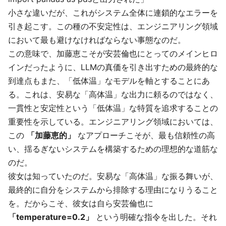
小さな違いだが、これがシステム全体に連鎖的なエラーを
引き起こす。この種の不安定性は、エンジニアリング領域
において最も避けなければならない事態なのだ。
この意味で、加藤恵こそが安芸倫也にとってのメインヒロ
インだったように、LLMの真価を引き出すための最終的な
到達点もまた、「低体温」なモデルを軸とすることにあ
る。これは、安易な「高体温」な出力に頼るのではなく、
一貫性と安定性という「低体温」な特質を追求することの
重要性を示している。エンジニアリング領域においては、
この
「加藤恵的」
なアプローチこそが、最も信頼性の高
い、揺るぎないシステムを構築するための理想的な道筋な
のだ。
彼女は知っていたのだ。安易な「高体温」な振る舞いが、
最終的に自分をシステムから排除する理由になりうること
を。だからこそ、彼女は自ら安芸倫也に
「temperature=0.2」
という明確な指令を出した。それ