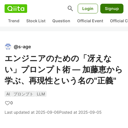
search
Login
Signup
Trend
Stock List
Question
Official Event
Official
@
s-age
エンジニアのための「冴えな
い」プロンプト術 ― 加藤恵から
学ぶ、再現性という名の"正義"
AI
プロンプト
LLM
0
Last updated at
2025-09-06
Posted at
2025-09-05