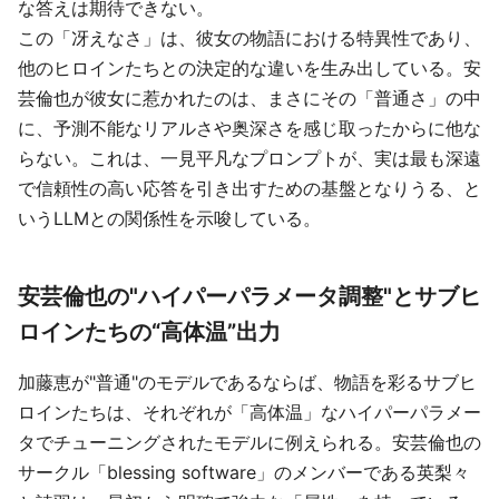
な答えは期待できない。
この「冴えなさ」は、彼女の物語における特異性であり、
他のヒロインたちとの決定的な違いを生み出している。安
芸倫也が彼女に惹かれたのは、まさにその「普通さ」の中
に、予測不能なリアルさや奥深さを感じ取ったからに他な
らない。これは、一見平凡なプロンプトが、実は最も深遠
で信頼性の高い応答を引き出すための基盤となりうる、と
いうLLMとの関係性を示唆している。
安芸倫也の"ハイパーパラメータ調整"とサブヒ
ロインたちの“高体温”出力
加藤恵が"普通"のモデルであるならば、物語を彩るサブヒ
ロインたちは、それぞれが「高体温」なハイパーパラメー
タでチューニングされたモデルに例えられる。安芸倫也の
サークル「blessing software」のメンバーである英梨々