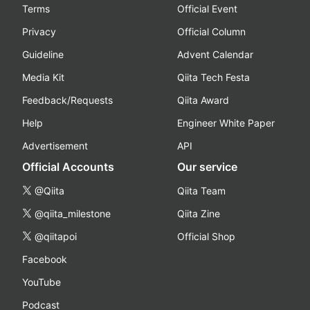
Terms
Official Event
Privacy
Official Column
Guideline
Advent Calendar
Media Kit
Qiita Tech Festa
Feedback/Requests
Qiita Award
Help
Engineer White Paper
Advertisement
API
Official Accounts
Our service
@Qiita
Qiita Team
@qiita_milestone
Qiita Zine
@qiitapoi
Official Shop
Facebook
YouTube
Podcast