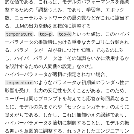
的な値である。これらは、モデルのパフォーマンスを微調
整するための「調整つまみ」であり、学習率、エポック
数、ニューラルネットワークの層の数などがこれに該当す
る。LLMの出力挙動を直接的に調整する
、
、
といった値は、このハイパ
temperature
top-p
top-k
ーパラメータの推論時における重要なカテゴリに分類され
る。パラメータが「AIが身につけた知識」であるのに対
し、ハイパーパラメータは「その知識をいかに活用するか
を設計するための人間側の設定」なのだ。
ハイパーパラメータが適切に指定されない場合、
のようなパラメータが初期値のランダム性に
temperature
影響を受け、出力の安定性を欠くことがある。このため、
ユーザーは同じプロンプトを与えても応答が毎回異なるこ
とに、モデルの気まぐれや「セッションガチャ」のように
捉えがちである。しかし、これは無知ゆえの誤解であり、
ハイパーパラメータを適切に制御することは、モデルの振
る舞いを意図的に調整する、れっきとしたエンジニアリン