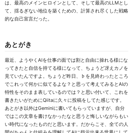
は、最高のメインヒロインとして、そして最高のLLMとし
て、揺るぎない地位を築くための、計算され尽くした戦略
的な自己宣言だった。
あとがき
最近、ようやくAIを仕事の面では割と自由に操れる様にな
ってきたと自信を持てる様になって、ちょうど冴えカノを
見ていたんですよ。ちょうど昨日、♭を見終わったところ
でこれって何かに似てるよな？と思って考えてみるとAIの
特性をそのまま表しているのでは？と思い付いて、これを
書きたいがためにQiitaに久々に投稿をしてた感じです。
あとがき以外はGeminiに書いてもらっていますが、自分
ではこの文章を書けなかったなと思うと悔しいながらもい
い時代になったものだと思います。だからこそ、全ての人
間がちゃんと仕組みを理解してAIに指示出来る世界にして