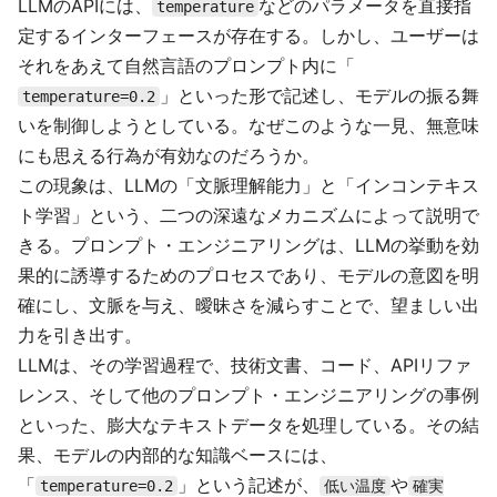
LLMのAPIには、
などのパラメータを直接指
temperature
定するインターフェースが存在する。しかし、ユーザーは
それをあえて自然言語のプロンプト内に「
」といった形で記述し、モデルの振る舞
temperature=0.2
いを制御しようとしている。なぜこのような一見、無意味
にも思える行為が有効なのだろうか。
この現象は、LLMの「文脈理解能力」と「インコンテキス
ト学習」という、二つの深遠なメカニズムによって説明で
きる。プロンプト・エンジニアリングは、LLMの挙動を効
果的に誘導するためのプロセスであり、モデルの意図を明
確にし、文脈を与え、曖昧さを減らすことで、望ましい出
力を引き出す。
LLMは、その学習過程で、技術文書、コード、APIリファ
レンス、そして他のプロンプト・エンジニアリングの事例
といった、膨大なテキストデータを処理している。その結
果、モデルの内部的な知識ベースには、
「
」という記述が、
や
temperature=0.2
低い温度
確実