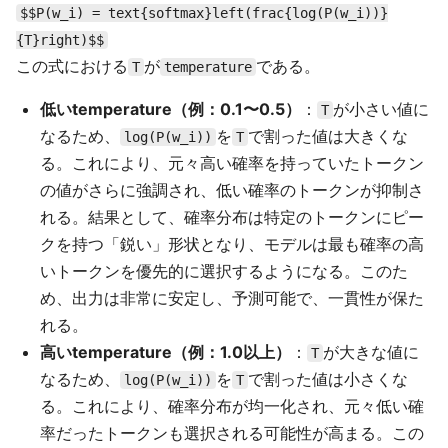
$$P(w_i) = text{softmax}left(frac{log(P(w_i))}
{T}right)$$
この式における
が
である。
T
temperature
低いtemperature（例：0.1〜0.5）
：
が小さい値に
T
なるため、
を
で割った値は大きくな
log(P(w_i))
T
る。これにより、元々高い確率を持っていたトークン
の値がさらに強調され、低い確率のトークンが抑制さ
れる。結果として、確率分布は特定のトークンにピー
クを持つ「鋭い」形状となり、モデルは最も確率の高
いトークンを優先的に選択するようになる。このた
め、出力は非常に安定し、予測可能で、一貫性が保た
れる。
高いtemperature（例：1.0以上）
：
が大きな値に
T
なるため、
を
で割った値は小さくな
log(P(w_i))
T
る。これにより、確率分布が均一化され、元々低い確
率だったトークンも選択される可能性が高まる。この