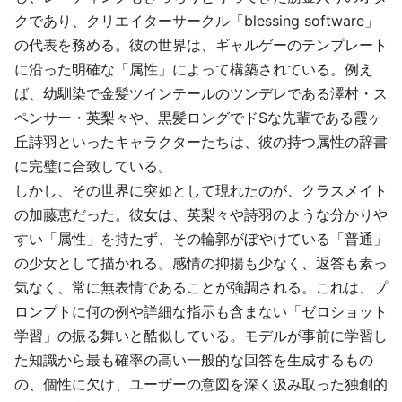
クであり、クリエイターサークル「blessing software」
の代表を務める。彼の世界は、ギャルゲーのテンプレート
に沿った明確な「属性」によって構築されている。例え
ば、幼馴染で金髪ツインテールのツンデレである澤村・ス
ペンサー・英梨々や、黒髪ロングでドSな先輩である霞ヶ
丘詩羽といったキャラクターたちは、彼の持つ属性の辞書
に完璧に合致している。
しかし、その世界に突如として現れたのが、クラスメイト
の加藤恵だった。彼女は、英梨々や詩羽のような分かりや
すい「属性」を持たず、その輪郭がぼやけている「普通」
の少女として描かれる。感情の抑揚も少なく、返答も素っ
気なく、常に無表情であることが強調される。これは、プ
ロンプトに何の例や詳細な指示も含まない「ゼロショット
学習」の振る舞いと酷似している。モデルが事前に学習し
た知識から最も確率の高い一般的な回答を生成するもの
の、個性に欠け、ユーザーの意図を深く汲み取った独創的