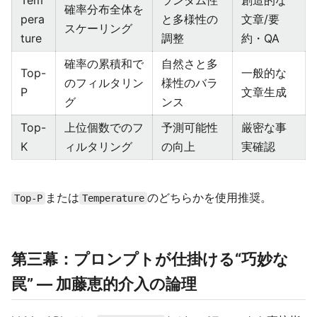
Tem
ランダム性
創造的な
確率分布全体を
pera
と多様性の
文章/要
スケーリング
ture
調整
約・QA
確率の累積和で
自然さと多
Top-
一般的な
のフィルタリン
様性のバラ
P
文章生成
グ
ンス
Top-
上位個数でのフ
予測可能性
厳密な事
K
ィルタリング
の向上
実確認
または
のどちらかを使用推奨。
Top-P
Temperature
第三幕：プロンプトが仕掛ける“巧妙な
罠” ― 加藤恵的介入の論理