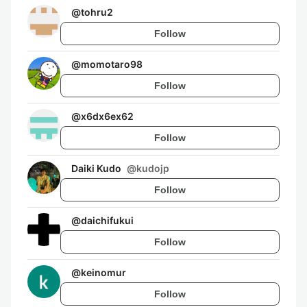
@
tohru2
Follow
@
momotaro98
Follow
@
x6dx6ex62
Follow
Daiki Kudo
@
kudojp
Follow
@
daichifukui
Follow
@
keinomur
Follow