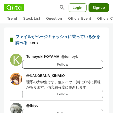
search
Login
Signup
Trend
Stock List
Question
Official Event
Official
ファイルがページキャッシュに乗っているかを
調べる
likers
Tomoyuki KOYAMA
@
tomoyk
Follow
@
NANOBANA_KINAKO
理系の大学生です。低レイヤー(特にOS)に興味
があります。備忘録程度に更新します
Follow
@
fhiyo