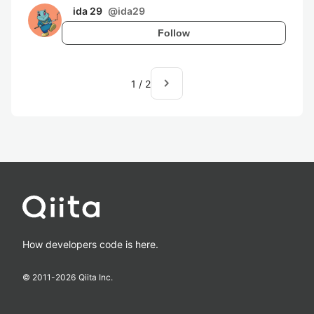
ida 29
@
ida29
Follow
navigate_next
1
/
2
How developers code is here.
© 2011-
2026
Qiita Inc.