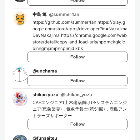
Follow
中島 篤
@
summer4an
https://github.com/summer4an https://play.g
oogle.com/store/apps/developer?id=Nakajima
DevNakajima https://chrome.google.com/web
store/detail/copy-and-load-urls/npdmckgicic
binngmjampncpnnjdlkbk
Follow
@
unchama
Follow
shikao yuzu
@
shikao_yuzu
CAEエンジニア(土木建築向け)→システムエンジ
ニア(気象業界)．気象予報士(第51回)．鹿島アン
トラーズサポーター．
Follow
@
funsaiteu