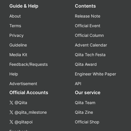
Guide & Help
Contents
About
Release Note
Terms
Official Event
Privacy
Official Column
Guideline
Advent Calendar
Media Kit
Qiita Tech Festa
Feedback/Requests
Qiita Award
Help
Engineer White Paper
Advertisement
API
Official Accounts
Our service
@Qiita
Qiita Team
@qiita_milestone
Qiita Zine
@qiitapoi
Official Shop