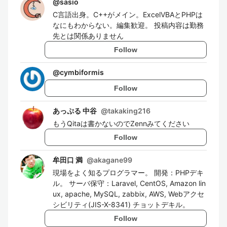
@
sasio
C言語出身。C++がメイン。ExcelVBAとPHPは
なにもわからない。編集歓迎。 投稿内容は勤務
先とは関係ありません
Follow
@
cymbiformis
Follow
あっぷる 中谷
@
takaking216
もうQitaは書かないのでZennみてください
Follow
牟田口 満
@
akagane99
現場をよく知るプログラマー。 開発：PHPデキ
ル。 サーバ保守：Laravel, CentOS, Amazon lin
ux, apache, MySQL, zabbix, AWS, Webアクセ
シビリティ(JIS-X-8341) チョットデキル。
Follow