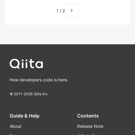
navigate_next
1
/
2
How developers code is here.
© 2011-
2026
Qiita Inc.
Guide & Help
Contents
About
Release Note