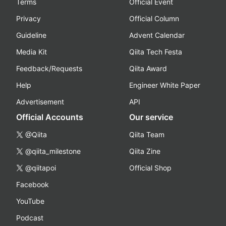
Terms
Official Event
Privacy
Official Column
Guideline
Advent Calendar
Media Kit
Qiita Tech Festa
Feedback/Requests
Qiita Award
Help
Engineer White Paper
Advertisement
API
Official Accounts
Our service
@Qiita
Qiita Team
@qiita_milestone
Qiita Zine
@qiitapoi
Official Shop
Facebook
YouTube
Podcast