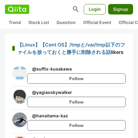
search
Login
Signup
Trend
Stock List
Question
Official Event
Official
【Linux】【Cent OS】/tmpと/var/tmp以下のフ
ァイルを放っておくと勝手に削除される話
likers
@
suffix-kusakawa
Follow
@
yagiaoskywalker
Follow
@
hanaitama-kaz
Follow