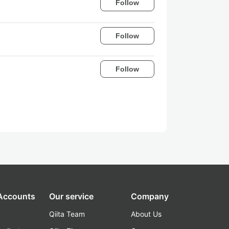
Follow
Follow
Follow
 Accounts
Our service
Company
Qiita Team
About Us