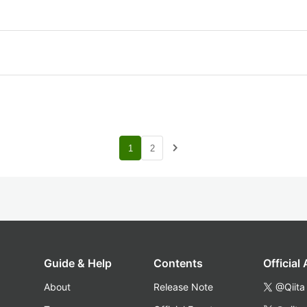
navigate_next
1
2
Guide & Help
Contents
Official
About
Release Note
@Qiita