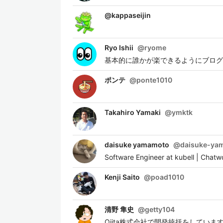
@
kappaseijin
Ryo Ishii
@
ryome
基本的に誰かが楽できるようにブログ
ポンテ
@
ponte1010
Takahiro Yamaki
@
ymktk
daisuke yamamoto
@
daisuke-ya
Software Engineer at kubell | Chatwo
Kenji Saito
@
poad1010
清野 隼史
@
getty104
Qiita株式会社で開発統括をしていま