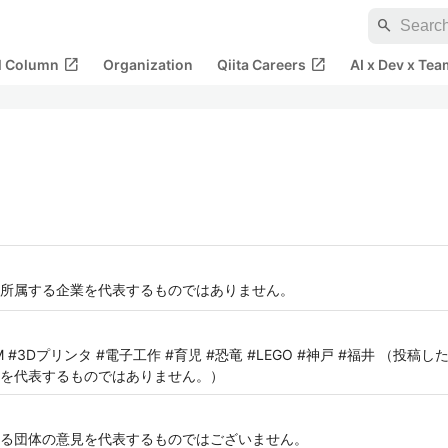
search
open_in_new
open_in_new
al Column
Organization
Qiita Careers
AI x Dev x Tea
所属する企業を代表するものではありません。
#IoT #IBM #3Dプリンタ #電子工作 #育児 #恐竜 #LEGO #神戸 #福井
を代表するものではありません。）
る団体の意見を代表するものではございません。