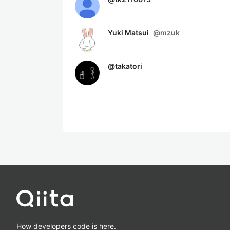
Yuki Matsui
@
mzuk
@
takatori
How developers code is here.