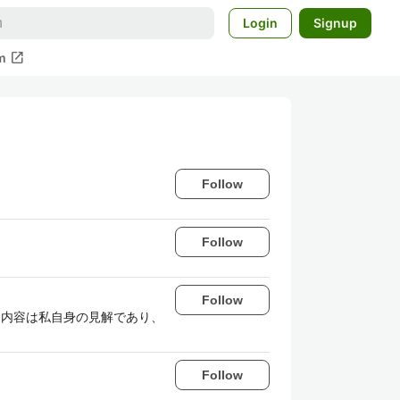
Login
Signup
open_in_new
m
Follow
Follow
Follow
 （投稿した内容は私自身の見解であり、
Follow