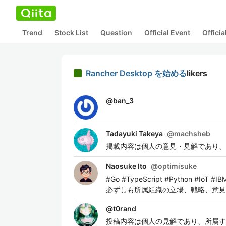
Trend
Stock List
Question
Official Event
Offici
Rancher Desktop を始める
likers
@
ban_3
Tadayuki Takeya
@
machsheb
掲載内容は個人の意見・見解であり、
Naosuke Ito
@
optimisuke
#Go #TypeScript #Python 
必ずしも所属組織の立場、戦略、意見
@
t0rand
投稿内容は個人の見解であり、所属す