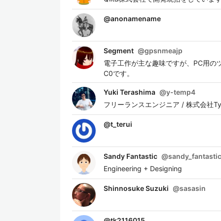
@
anonamename
Segment
@
gpsnmeajp
電子工作が主な趣味ですが、PC用の
C0です。
Yuki Terashima
@
y-temp4
フリーランスエンジニア / 株式会社Ty
@
t_terui
Sandy Fantastic
@
sandy_fantasti
Engineering + Designing
Shinnosuke Suzuki
@
sasasin
@
tk2116015