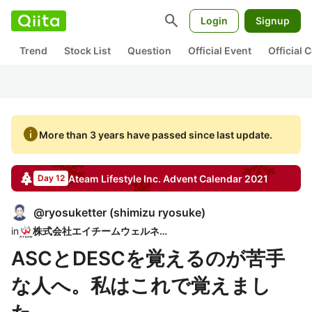
search
Login
Signup
Trend
Stock List
Question
Official Event
Official
info
More than 3 years have passed since last update.
Ateam Lifestyle Inc.
Advent Calendar
2021
Day 12
@
ryosuketter
(
shimizu ryosuke
)
in
株式会社エイチームウェルネス
ASCとDESCを覚えるのが苦手
な人へ。私はこれで覚えまし