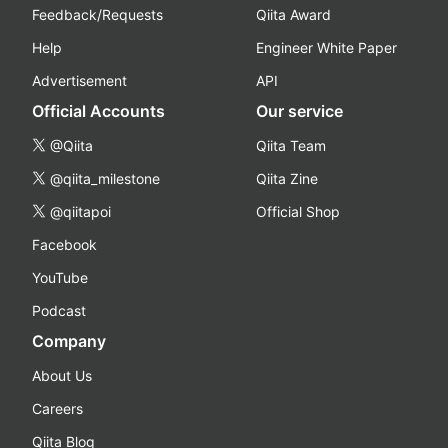
Feedback/Requests
Qiita Award
Help
Engineer White Paper
Advertisement
API
Official Accounts
Our service
@Qiita
Qiita Team
@qiita_milestone
Qiita Zine
@qiitapoi
Official Shop
Facebook
YouTube
Podcast
Company
About Us
Careers
Qiita Blog