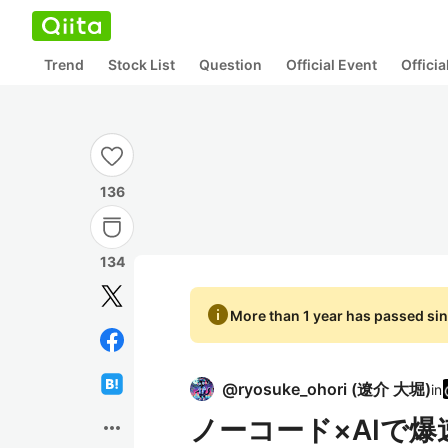
Trend
Stock List
Question
Official Event
Offici
136
134
info
More than 1 year has passed sin
@
ryosuke_ohori
(
遼介 大堀
)
in
ノーコード×AIで
more_horiz