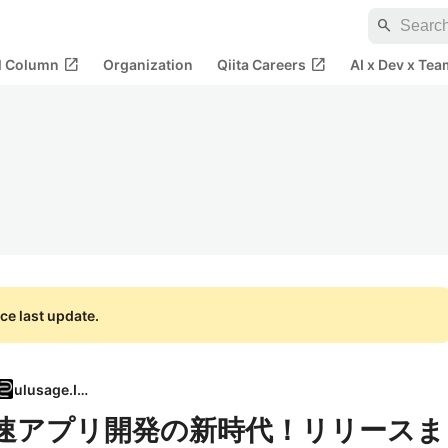
search
open_in_new
open_in_new
al Column
Organization
Qiita Careers
AI x Dev x Tea
ce last update.
ulusage.Inc
爆速アプリ開発の新時代！リリースま