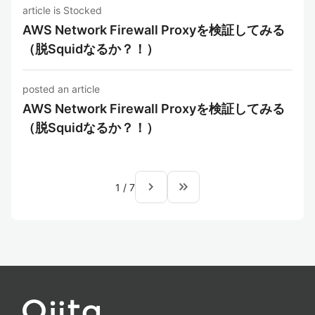
article is Stocked
AWS Network Firewall Proxyを検証してみる
（脱Squidなるか？！）
posted an article
AWS Network Firewall Proxyを検証してみる
（脱Squidなるか？！）
navigate_next
keyboard_double_arrow_right
1
/
7