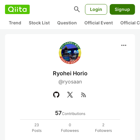
search
Login
Signup
Trend
Stock List
Question
Official Event
Official
more_horiz
Ryohei Horio
@ryosaan
rss_feed
57
Contributions
23
0
2
Posts
Followees
Followers