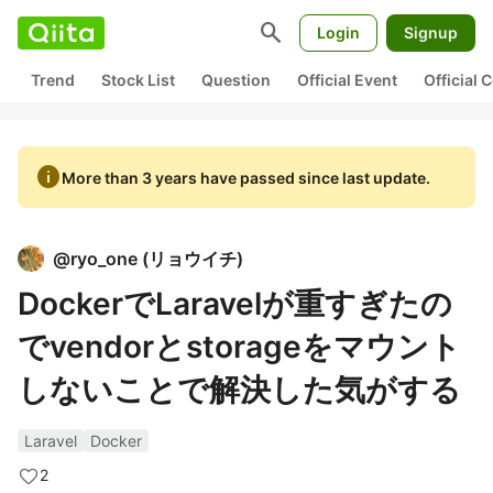
search
Login
Signup
Trend
Stock List
Question
Official Event
Official
info
More than 3 years have passed since last update.
@
ryo_one
(
リョウイチ
)
DockerでLaravelが重すぎたの
でvendorとstorageをマウント
しないことで解決した気がする
Laravel
Docker
2