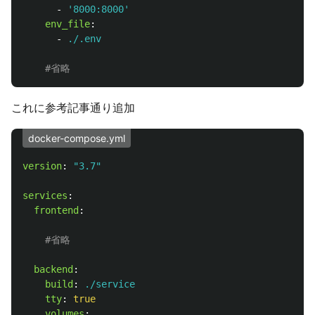
-
'
8000:8000'
env_file
:
-
./.env
#省略
これに参考記事通り追加
docker-compose.yml
version
:
"
3.7"
services
:
frontend
:
#省略
backend
:
build
:
./service
tty
:
true
volumes
: