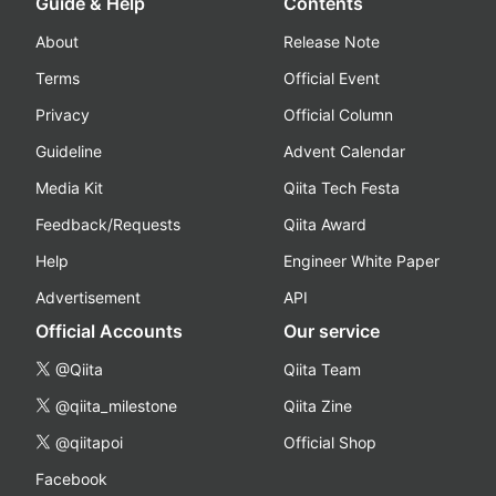
Guide & Help
Contents
About
Release Note
Terms
Official Event
Privacy
Official Column
Guideline
Advent Calendar
Media Kit
Qiita Tech Festa
Feedback/Requests
Qiita Award
Help
Engineer White Paper
Advertisement
API
Official Accounts
Our service
@Qiita
Qiita Team
@qiita_milestone
Qiita Zine
@qiitapoi
Official Shop
Facebook