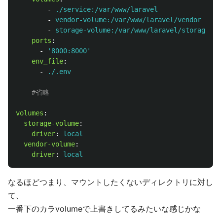
-
./service:/var/www/laravel
-
vendor-volume:/var/www/laravel/vendor
-
storage-volume:/var/www/laravel/storage
ports
:
-
'
8000:8000'
env_file
:
-
./.env
#省略
volumes
:
storage-volume
:
driver
:
local
vendor-volume
:
driver
:
local
なるほどつまり、マウントしたくないディレクトリに対し
て、
一番下のカラvolumeで上書きしてるみたいな感じかな