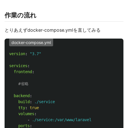
作業の流れ
とりあえずdocker-compose.ymlを直してみる
docker-compose.yml
version
:
"
3.7"
services
:
frontend
:
#省略
backend
:
build
:
./service
tty
:
true
volumes
:
-
./service:/var/www/laravel
ports
: