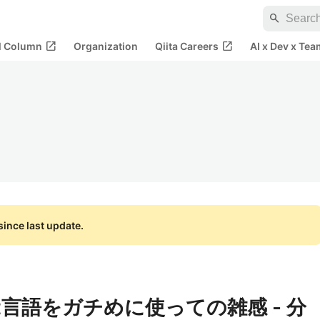
search
open_in_new
open_in_new
al Column
Organization
Qiita Careers
AI x Dev x Tea
ince last update.
t言語をガチめに使っての雑感 - 分