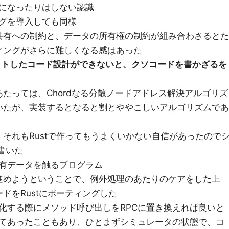
になったりはしない認識
グを導入しても同様
共有への制約と、データの所有権の制約が組み合わさるとた
ィングがさらに難しくなる感はあった
ィットしたコード設計ができないと、クソコードを書かざるを
あたっては、Chordなる分散ノードアドレス解決アルゴリズ
いたが、実装するとなると割とややこしいアルゴリズムであ
それもRustで作ってもうまくいかない自信があったので
で書いた
有データを触るプログラム
進めようということで、例外処理のあたりのケアをした上
ドをRustにポーティングした
化する際にメソッド呼び出しをRPCに置き換えれば良いと
てあったこともあり、ひとまずシミュレータの状態で、コ