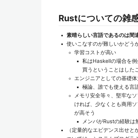
Rustについての
素晴らしい言語であるのは間
使いこなすのが難しいかどう
学習コストが高い
私はHaskellの場
買うということはしたこ
エンジニアとしての基礎体
極論、誰でも使える言
メモリ安全等々、堅牢なソ
ければ、少なくとも商用ソ
が高そう
メンバがRustの経験
（定量的なエビデンス出せと