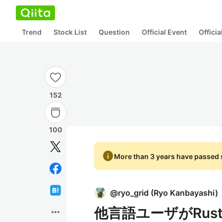
Trend
Stock List
Question
Official Event
Offici
152
100
info
More than 3 years have passed s
@
ryo_grid
(
Ryo Kanbayashi
)
他言語ユーザがRus
more_horiz