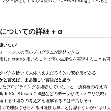
ング言語として立ち位置の近いC++やGolangと比べると
ついての詳細 + α
違いない"
ォーマンスの高いプログラムが開発できる
用したcrateを用いることで高い生産性を実現することも可
クバグを除いて大体大丈夫だろう的な安心感がある
かと言えば、まあ難しい言語だと思う"
識したプログラミングを経験していないと、所有権の考え方
ll/RefCell/UnsafeCell型などのデータ領域（メモリ領域）
連する仕組みの考え方を理解するのは苦労しそう
説明で理解させられる可能性も無いとは思わないがやはり大