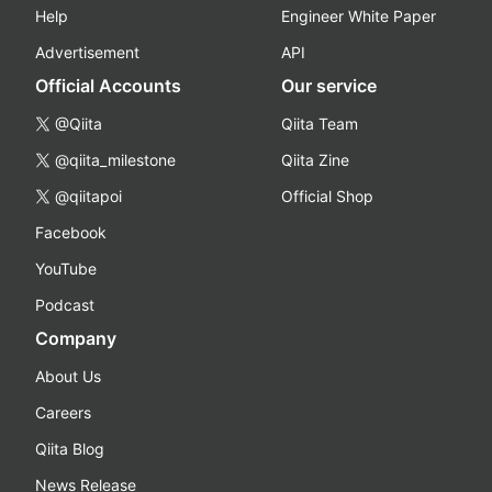
Help
Engineer White Paper
Advertisement
API
Official Accounts
Our service
@Qiita
Qiita Team
@qiita_milestone
Qiita Zine
@qiitapoi
Official Shop
Facebook
YouTube
Podcast
Company
About Us
Careers
Qiita Blog
News Release