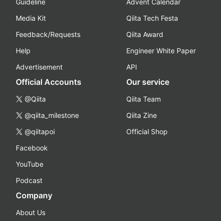
Guideline
Advent Calendar
Media Kit
Qiita Tech Festa
Feedback/Requests
Qiita Award
Help
Engineer White Paper
Advertisement
API
Official Accounts
Our service
@Qiita
Qiita Team
@qiita_milestone
Qiita Zine
@qiitapoi
Official Shop
Facebook
YouTube
Podcast
Company
About Us