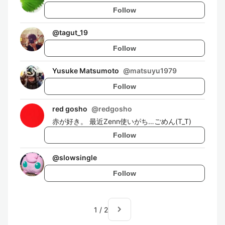
Follow
@
tagut_19
Follow
Yusuke Matsumoto
@
matsuyu1979
Follow
red gosho
@
redgosho
赤が好き。 最近Zenn使いがち…ごめん(T_T)
Follow
@
slowsingle
Follow
navigate_next
1
/
2