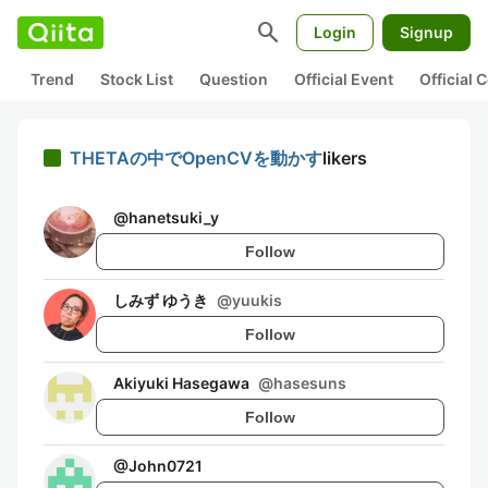
search
Login
Signup
Trend
Stock List
Question
Official Event
Official
THETAの中でOpenCVを動かす
likers
@
hanetsuki_y
Follow
しみず ゆうき
@
yuukis
Follow
Akiyuki Hasegawa
@
hasesuns
Follow
@
John0721