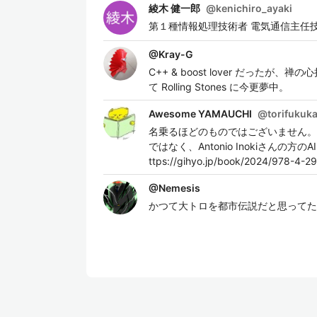
綾木 健一郎
@
kenichiro_ayaki
第１種情報処理技術者 電気通信主任技
@
Kray-G
C++ & boost lover だ
て Rolling Stones に今更夢中。
Awesome YAMAUCHI
@
torifukuk
名乗るほどのものではございません。闘魂プログ
ではなく、Antonio Inokiさ
ttps://gihyo.jp/book/2024/978-4-2
@
Nemesis
かつて大トロを都市伝説だと思ってた