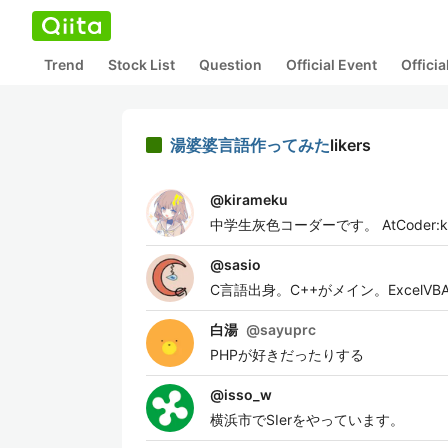
Trend
Stock List
Question
Official Event
Offici
湯婆婆言語作ってみた
likers
@
kirameku
中学生灰色コーダーです。 AtCoder:kir
@
sasio
C言語出身。C++がメイン。Excel
白湯
@
sayuprc
PHPが好きだったりする
@
isso_w
横浜市でSIerをやっています。