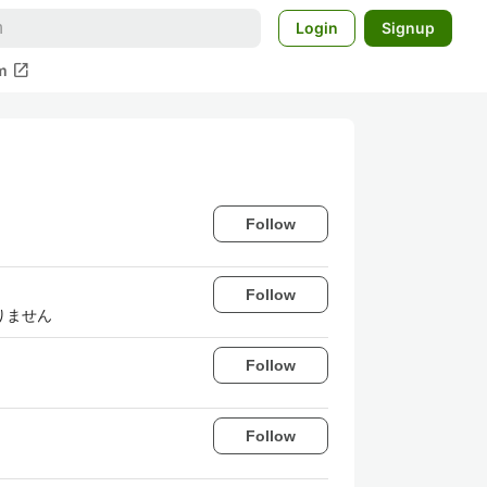
Login
Signup
open_in_new
m
Follow
Follow
りません
Follow
Follow