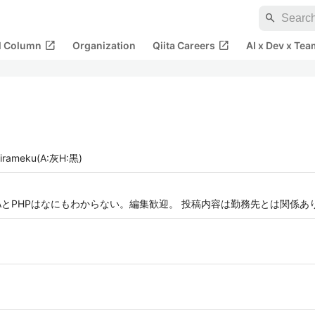
search
open_in_new
open_in_new
al Column
Organization
Qiita Careers
AI x Dev x Tea
ameku(A:灰H:黒)
VBAとPHPはなにもわからない。編集歓迎。 投稿内容は勤務先とは関係あ