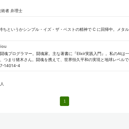
術者 弁理士
ったが、禅の心持ちというかシンプル・イズ・ザ・ベストの精神で C に回帰中。
aiou
ラマー。闘魂家。主な著書に『Elixir実践入門』。私のAIは一味違う。Artif
んの方のAI、つまり猪木さん。闘魂を携えて、世界恒久平和の実現と地球レベル
97-14014-4
人
1