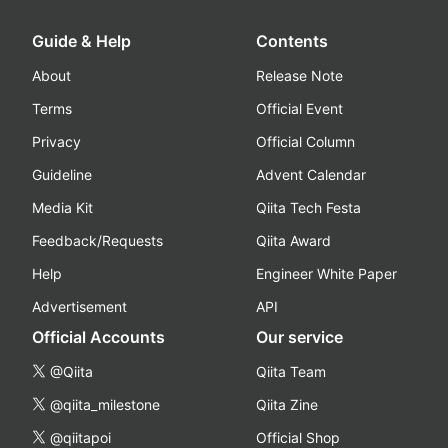
Guide & Help
Contents
About
Release Note
Terms
Official Event
Privacy
Official Column
Guideline
Advent Calendar
Media Kit
Qiita Tech Festa
Feedback/Requests
Qiita Award
Help
Engineer White Paper
Advertisement
API
Official Accounts
Our service
@Qiita
Qiita Team
@qiita_milestone
Qiita Zine
@qiitapoi
Official Shop