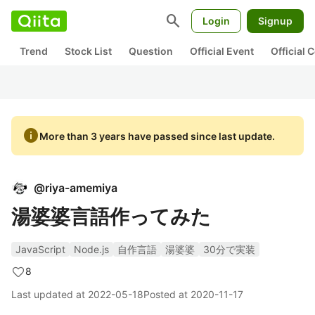
search
Login
Signup
Trend
Stock List
Question
Official Event
Official
info
More than 3 years have passed since last update.
@
riya-amemiya
湯婆婆言語作ってみた
JavaScript
Node.js
自作言語
湯婆婆
30分で実装
8
Last updated at
2022-05-18
Posted at
2020-11-17