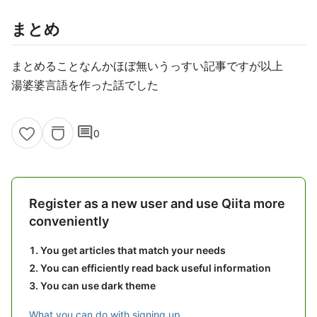
まとめ
まとめることなんかほぼ無いうっすい記事ですが以上
湯婆婆言語を作った話でした
comment
0
Register as a new user and use Qiita more
conveniently
You get articles that match your needs
You can efficiently read back useful information
You can use dark theme
What you can do with signing up