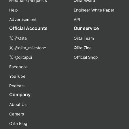
Feedback/Requests
Qiita Award
Help
Engineer White Paper
Advertisement
API
Official Accounts
Our service
@Qiita
Qiita Team
@qiita_milestone
Qiita Zine
@qiitapoi
Official Shop
Facebook
YouTube
Podcast
Company
About Us
Careers
Qiita Blog