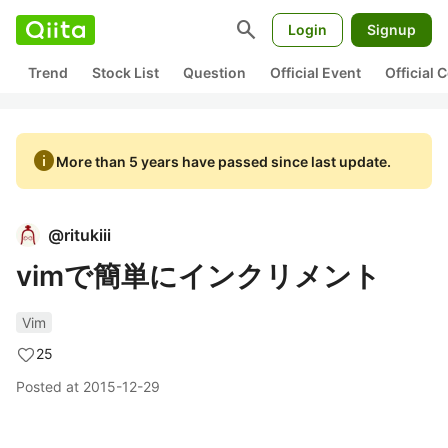
search
Login
Signup
Trend
Stock List
Question
Official Event
Official
info
More than 5 years have passed since last update.
@
ritukiii
vimで簡単にインクリメント
Vim
25
Posted at
2015-12-29