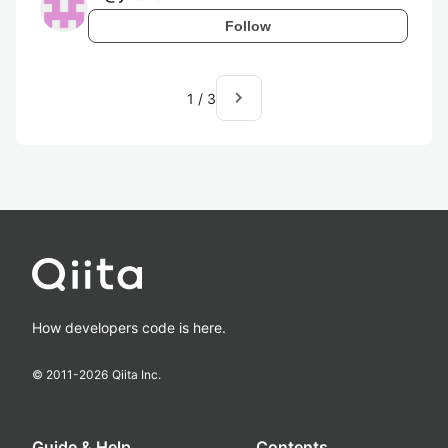
Follow
navigate_next
1
/
3
How developers code is here.
© 2011-
2026
Qiita Inc.
Guide & Help
Contents