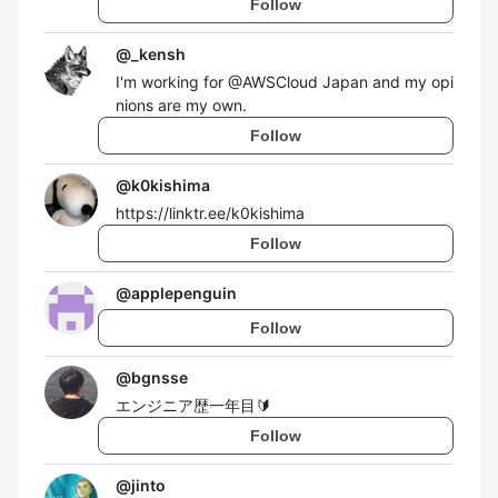
Follow
@
_kensh
I'm working for @AWSCloud Japan and my opi
nions are my own.
Follow
@
k0kishima
https://linktr.ee/k0kishima
Follow
@
applepenguin
Follow
@
bgnsse
エンジニア歴一年目🔰
Follow
@
jinto