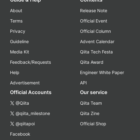
About
Release Note
Terms
Official Event
Privacy
Official Column
Guideline
Advent Calendar
Media Kit
Qiita Tech Festa
Feedback/Requests
Qiita Award
Help
Engineer White Paper
Advertisement
API
Official Accounts
Our service
@Qiita
Qiita Team
@qiita_milestone
Qiita Zine
@qiitapoi
Official Shop
Facebook