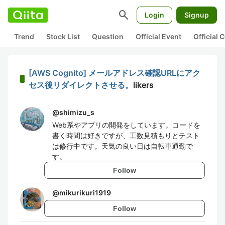
search
Login
Signup
Trend
Stock List
Question
Official Event
Official
[AWS Cognito] メールアドレス確認URLにアク
セス後リダイレクトさせる。
likers
@
shimizu_s
Web系やアプリの開発をしています。コードを
書く時間は好きですが、工数見積もりとテスト
は修行中です。天気の良い日は自転車通勤で
す。
Follow
@
mikurikuri1919
Follow