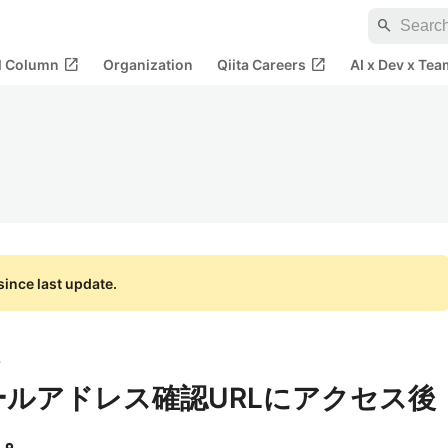
search
open_in_new
open_in_new
al Column
Organization
Qiita Careers
AI x Dev x Tea
ince last update.
ス
o] メールアドレス確認URLにアクセス後
る。