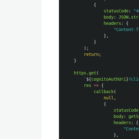
{
statusCode
:
"
4
body
:
JSON
.
str
headers
:
{
"
Content-T
},
}
);
return
;
}
https
.
get
(
`
${
cognitoAuthUri
}
?cli
res
=>
{
callback
(
null
,
{
statusCode
body
:
getS
headers
:
{
"
Conte
},