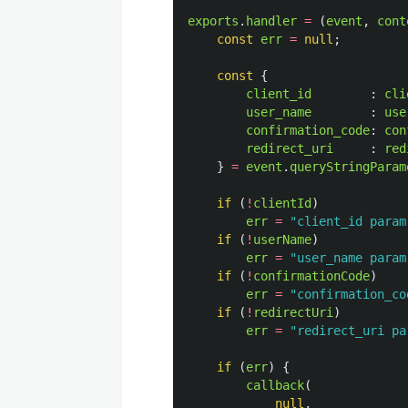
exports
.
handler
=
(
event
,
cont
const
err
=
null
;
const
{
client_id
:
cli
user_name
:
use
confirmation_code
:
con
redirect_uri
:
red
}
=
event
.
queryStringParam
if 
(
!
clientId
)
err
=
"
client_id param
if 
(
!
userName
)
err
=
"
user_name param
if 
(
!
confirmationCode
)
err
=
"
confirmation_co
if 
(
!
redirectUri
)
err
=
"
redirect_uri pa
if 
(
err
)
{
callback
(
null
,