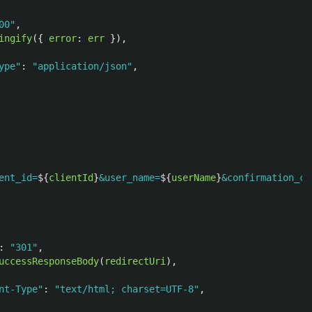
00
"
,
ingify
({
error
:
err
}),
ype
"
:
"
application/json
"
,
ent_id=
${
clientId
}
&user_name=
${
userName
}
&confirmation_co
:
"
301
"
,
uccessResponseBody
(
redirectUri
),
nt-Type
"
:
"
text/html; charset=UTF-8
"
,