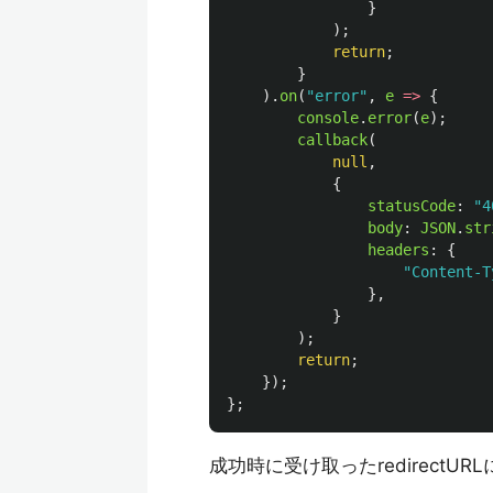
}
);
return
;
}
).
on
(
"
error
"
,
e
=>
{
console
.
error
(
e
);
callback
(
null
,
{
statusCode
:
"
4
body
:
JSON
.
str
headers
:
{
"
Content-T
},
}
);
return
;
});
};
成功時に受け取ったredirectUR