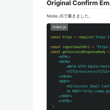
Original Confirm Em
Node.JSで書きました。
index.js
const
https
=
require
(
'
https
'
)
const
cognitoAuthUri
=
"
https:
const
getSuccessResponseBody
=
    <HTML>

    <HEAD>

        <META HTTP-EQUIV="Refr
        <TITLE>Success</TITLE>

    </HEAD>

    <BODY>

        <H1>Success Email Conf
        <A HREF="http://www.go
    </BODY>

    </HTML>

`
;