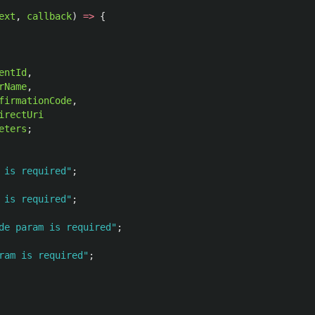
ext
,
callback
)
=>
{
entId
,
rName
,
firmationCode
,
irectUri
eters
;
 is required
"
;
 is required
"
;
de param is required
"
;
ram is required
"
;