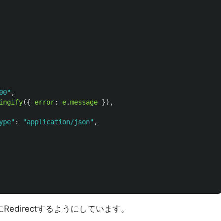
00
"
,
ingify
({
error
:
e
.
message
}),
ype
"
:
"
application/json
"
,
LにRedirectするようにしています。