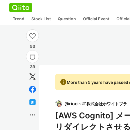
Trend
Stock List
Question
Official Event
Offici
53
39
info
More than 5 years have passed s
@
rioc
in
株式会社ホワイトプラ
[AWS Cognit
more_horiz
リダイレクトさせ