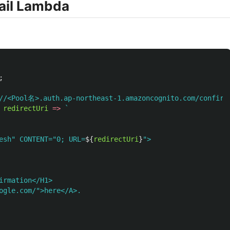
ail Lambda
;
//<Pool名>.auth.ap-northeast-1.amazoncognito.com/confirm
redirectUri
=>
`

esh" CONTENT="0; URL=
${
redirectUri
}
">

irmation</H1>

ogle.com/">here</A>.
