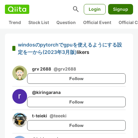
search
Login
Signup
Trend
Stock List
Question
Official Event
Official
windosのpytorchでgpuを使えるようにする設
定を一から(2023年3月版)
likers
grv 2688
@
grv2688
Follow
@
kiringarana
Follow
t-teieki
@
teeeki
Follow