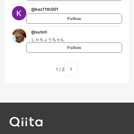
@
kaz11th001
Follow
@
sutoh
しゃちょうちゃん
Follow
navigate_next
1
/
2