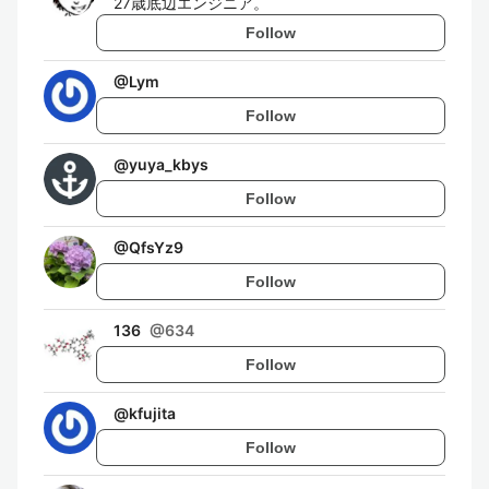
27歳底辺エンジニア。
Follow
@
Lym
Follow
@
yuya_kbys
Follow
@
QfsYz9
Follow
136
@
634
Follow
@
kfujita
Follow