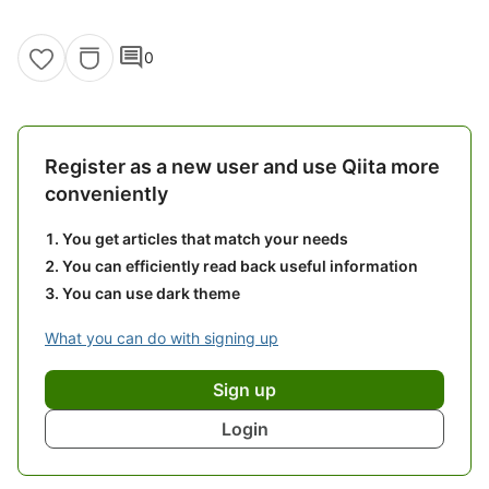
comment
0
Register as a new user and use Qiita more
conveniently
You get articles that match your needs
You can efficiently read back useful information
You can use dark theme
What you can do with signing up
Sign up
Login