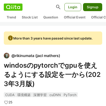
search
Login
Signup
Trend
Stock List
Question
Official Event
Official
info
More than 3 years have passed since last update.
@
rikinumata
(
jacl mathers
)
windosのpytorchでgpuを使え
るようにする設定を一から(202
3年3月版)
CUDA
環境構築
深層学習
cuDNN
PyTorch
25