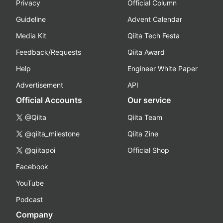
Privacy
Official Column
Guideline
Advent Calendar
Media Kit
Qiita Tech Festa
Feedback/Requests
Qiita Award
Help
Engineer White Paper
Advertisement
API
Official Accounts
Our service
@Qiita
Qiita Team
@qiita_milestone
Qiita Zine
@qiitapoi
Official Shop
Facebook
YouTube
Podcast
Company