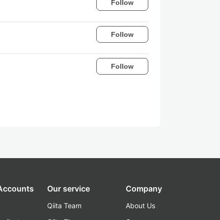
Follow
Follow
Follow
 Accounts
Our service
Company
Qiita Team
About Us