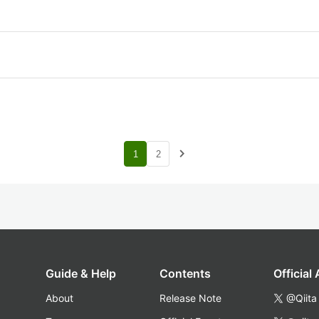
navigate_next
1
2
Guide & Help
Contents
Official
About
Release Note
@Qiita