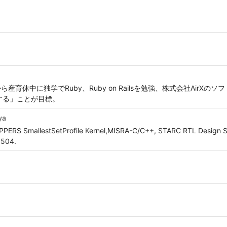
育休中に独学でRuby、Ruby on Railsを勉強、株式会社AirXの
する」ことが目標。
ya
OPPERS SmallestSetProfile Kernel,MISRA-C/C++, STARC RTL Design S
5504.