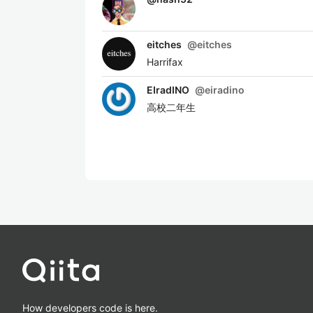
eitches
@
eitches
Harrifax
EIradINO
@
eiradino
高校二年生
How developers code is here.