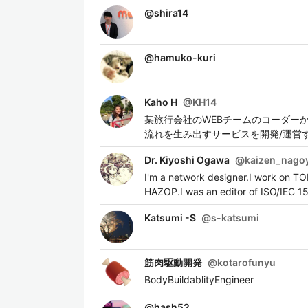
@
shira14
@
hamuko-kuri
Kaho H
@
KH14
某旅行会社のWEBチームのコーダーから産
流れを生み出すサービスを開発/運営
Dr. Kiyoshi Ogawa
@
kaizen_nago
I'm a network designer.I work on T
HAZOP.I was an editor of ISO/IEC 1
Katsumi -S
@
s-katsumi
筋肉駆動開発
@
kotarofunyu
BodyBuildablityEngineer
@
hash52