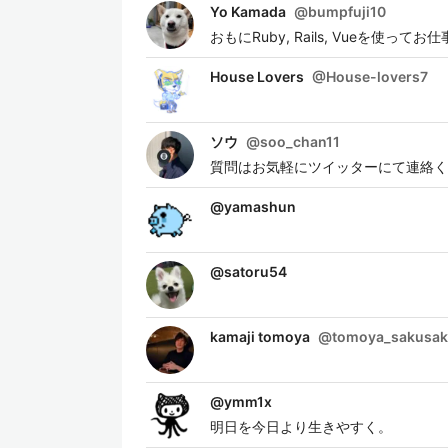
Yo Kamada
@
bumpfuji10
おもにRuby, Rails, Vueを使って
House Lovers
@
House-lovers7
ソウ
@
soo_chan11
質問はお気軽にツイッターにて連絡く
@
yamashun
@
satoru54
kamaji tomoya
@
tomoya_sakusa
@
ymm1x
明日を今日より生きやすく。