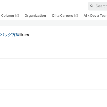
search
open_in_new
open_in_new
al Column
Organization
Qiita Careers
AI x Dev x Tea
デバッグ方法
likers