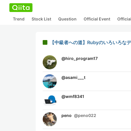
Trend
Stock List
Question
Official Event
Offici
【中級者への道】Rubyのいろいろな
@
hiro_program17
@
asami___t
@
wmf8341
peno
@
peno022