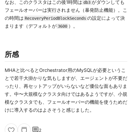
なお、このクラスタはこの後1時間は
がダウンしても
db3
フェールオーバーは実行されません（暴発防止機能）。こ
の時間は
の設定によって決
RecoveryPeriodBlockSeconds
まります（デフォルトが
）。
3600
所感
MHAと比べるとOrchestrator用のMySQLが必要というこ
とで若干大掛かりな気もしますが、エージェントが不要だ
ったり、再セットアップがいらないなど優位な面もありま
す。中〜大規模なクラスタ向けではあるようですが、小規
模なクラスタでも、フェールオーバーの機能を使うためだ
けに導入するのはよさそうと感じました。
comment
2