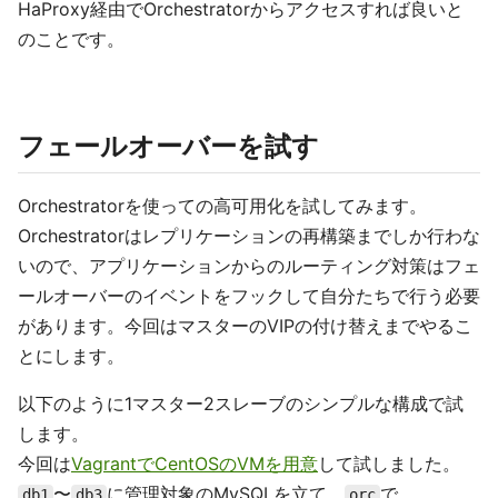
HaProxy経由でOrchestratorからアクセスすれば良いと
のことです。
フェールオーバーを試す
Orchestratorを使っての高可用化を試してみます。
Orchestratorはレプリケーションの再構築までしか行わな
いので、アプリケーションからのルーティング対策はフェ
ールオーバーのイベントをフックして自分たちで行う必要
があります。今回はマスターのVIPの付け替えまでやるこ
とにします。
以下のように1マスター2スレーブのシンプルな構成で試
します。
今回は
VagrantでCentOSのVMを用意
して試しました。
〜
に管理対象のMySQLを立て、
で
db1
db3
orc