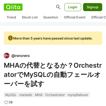
search
Login
Signup
Trend
Stock List
Question
Official Event
Official
info
More than 5 years have passed since last update.
@
rerorero
MHAの代替となるか？Orchestr
atorでMySQLの自動フェールオ
ーバーを試す
MySQL
mariadb
MHA
Orchestrator
mysqlfailover
38