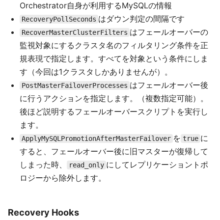
Orchestrator自身が利用するMySQLの情報
はダウン判定の間隔です
RecoveryPollSeconds
はフェールオーバーの
RecoverMasterClusterFilters
監視対象にするクラスタ名のフィルタリング条件を正
規表現で指定します。すべてを対象という条件にしま
す（今回は1クラスタしかありませんが）。
はフェールオーバー後
PostMasterFailoverProcesses
に行うアクションを指定します。（複数指定可能）。
後ほど説明するフェールオーバースクリプトを実行し
ます。
を
に
ApplyMySQLPromotionAfterMasterFailover
true
すると、フェールオーバー後に旧マスターが復帰して
しまった時、
にしてレプリケーショントポ
read_only
ロジーから除外します。
Recovery Hooks