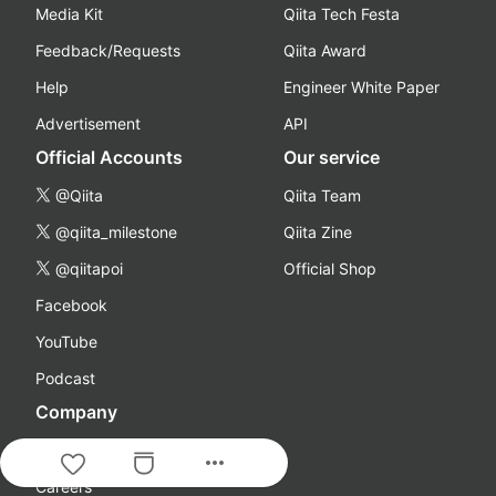
Media Kit
Qiita Tech Festa
Feedback/Requests
Qiita Award
Help
Engineer White Paper
Advertisement
API
Official Accounts
Our service
@Qiita
Qiita Team
@qiita_milestone
Qiita Zine
@qiitapoi
Official Shop
Facebook
YouTube
Podcast
Company
About Us
more_horiz
Careers