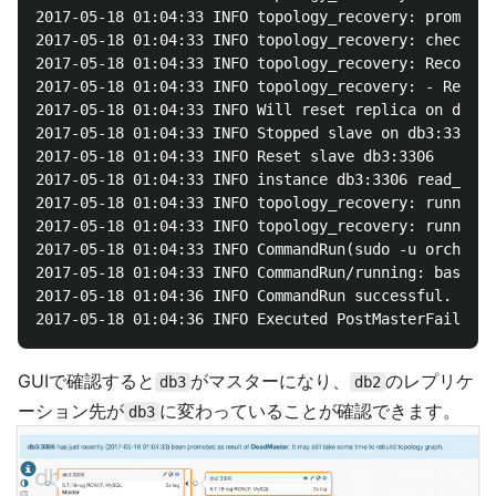
2017-05-18 01:04:33 INFO topology_recovery: promoted
2017-05-18 01:04:33 INFO topology_recovery: checking
2017-05-18 01:04:33 INFO topology_recovery: RecoverD
2017-05-18 01:04:33 INFO topology_recovery: - Recove
2017-05-18 01:04:33 INFO Will reset replica on db3:3
2017-05-18 01:04:33 INFO Stopped slave on db3:3306, 
2017-05-18 01:04:33 INFO Reset slave db3:3306

2017-05-18 01:04:33 INFO instance db3:3306 read_only
2017-05-18 01:04:33 INFO topology_recovery: running 
2017-05-18 01:04:33 INFO topology_recovery: running 
2017-05-18 01:04:33 INFO CommandRun(sudo -u orchestr
2017-05-18 01:04:33 INFO CommandRun/running: bash /t
2017-05-18 01:04:36 INFO CommandRun successful. exit
GUIで確認すると
がマスターになり、
のレプリケ
db3
db2
ーション先が
に変わっていることが確認できます。
db3