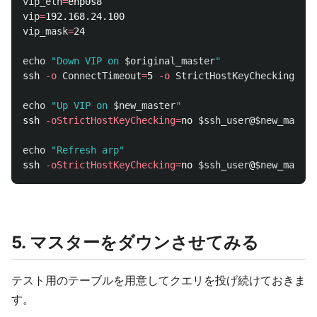
vip_eth
=
vip
=
vip_mask
=
24

echo
"Down VIP on 
$original_master
"
ssh 
-o
ConnectTimeout
=
5 
-o
StrictHostKeyChecking
=
no 
echo
"Up VIP on 
$new_master
"
ssh 
-oStrictHostKeyChecking
=
no 
$ssh_user
@
$new_master
echo
"Refresh arp"
ssh 
-oStrictHostKeyChecking
=
no 
$ssh_user
@
$new_master
5. マスターをダウンさせてみる
テスト用のテーブルを用意してクエリを投げ続けておきま
す。