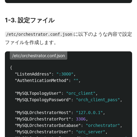
1-3. 設定ファイル
に以下のような内容で設定
/etc/orchestrator.conf.json
ファイルを作成します。
/etc/orchestrator.conf.json
{
"ListenAddress"
:
":3000"
,
"AuthenticationMethod"
:
""
,
"MySQLTopologyUser"
:
"orc_client"
,
"MySQLTopologyPassword"
:
"orch_client_pass"
,
"MySQLOrchestratorHost"
:
"127.0.0.1"
,
"MySQLOrchestratorPort"
:
3306
,
"MySQLOrchestratorDatabase"
:
"orchestrator"
,
"MySQLOrchestratorUser"
:
"orc_server"
,