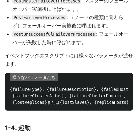
: マスターのフェール
PostMasterFailoverProcesses
オーバー実施後に呼ばれます。
: （ノードの種類に関わら
PostFailoverProcesses
ず）フェールオーバー実施後に呼ばれます。
: フェールオー
PostUnsuccessfulFailoverProcesses
バーが失敗した時に呼ばれます。
イベントフックのスクリプトには様々なパラメータが渡せ
ます。
様々なパラメータたち
{failureType}, {failureDescription}, {failedHost}, {
 {failureClusterAlias}, {failureClusterDomain}, {co
1-4. 起動