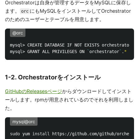
Orchestratorは自身が管理するデータをMySQLに保存し
ます。
にもMySQLをインストールしてOrchestrator
orc
のためのユーザーとテーブルを用意します。
@orc
mysql> CREATE DATABASE IF NOT EXISTS orchestrator
;
mysql> GRANT ALL PRIVILEGES ON 
`
orchestrator
`
.
*
 TO 
'
1-2. Orchestratorをインストール
GitHubのReleasesページ
からダウンロードしてインスト
ールします。rpmが用意されているのでそれを利用しまし
た。
mysql@orc
sudo 
yum 
install 