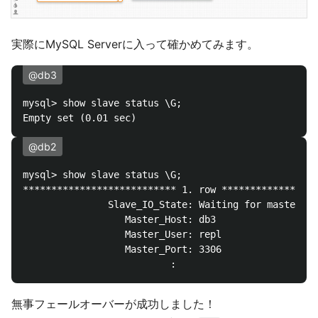
実際にMySQL Serverに入って確かめてみます。
@db3
mysql> show slave status \G;

@db2
mysql> show slave status \G;

*************************** 1. row *****************
               Slave_IO_State: Waiting for master to
                  Master_Host: db3

                  Master_User: repl

                  Master_Port: 3306

無事フェールオーバーが成功しました！