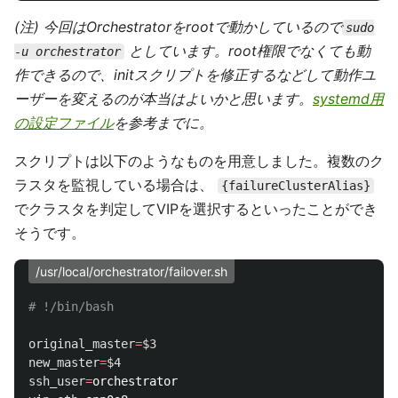
(注) 今回はOrchestratorをrootで動かしているので
sudo
としています。root権限でなくても動
-u orchestrator
作できるので、initスクリプトを修正するなどして動作ユ
ーザーを変えるのが本当はよいかと思います。
systemd用
の設定ファイル
を参考までに。
スクリプトは以下のようなものを用意しました。複数のク
ラスタを監視している場合は、
{failureClusterAlias}
でクラスタを判定してVIPを選択するといったことができ
そうです。
/usr/local/orchestrator/failover.sh
# !/bin/bash
original_master
=
$3
new_master
=
$4
ssh_user
=