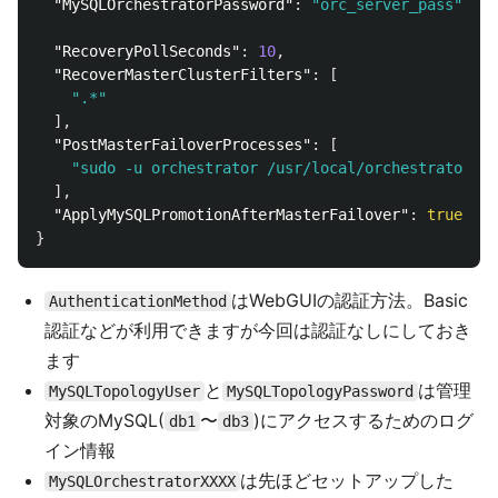
"MySQLOrchestratorPassword"
:
"orc_server_pass"
,
"RecoveryPollSeconds"
:
10
,
"RecoverMasterClusterFilters"
:
[
".*"
],
"PostMasterFailoverProcesses"
:
[
"sudo -u orchestrator /usr/local/orchestrator/fa
],
"ApplyMySQLPromotionAfterMasterFailover"
:
true
}
はWebGUIの認証方法。Basic
AuthenticationMethod
認証などが利用できますが今回は認証なしにしておき
ます
と
は管理
MySQLTopologyUser
MySQLTopologyPassword
対象のMySQL(
〜
)にアクセスするためのログ
db1
db3
イン情報
は先ほどセットアップした
MySQLOrchestratorXXXX