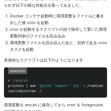
られず以下の様な対処法を取ってみました。
Docker コンテナ起動時に環境変数をファイルに書き
出した後 cron を起動
cron が起動するスクリプトの頭で保存して置いた環境
変数列挙のファイルを読み込み
環境変数ファイルを読み込んだあと、目的である cron
タスクを起動
具体的なスクリプトは以下のようになります
execcron
# !/bin/sh
printenv
 | 
awk
'{print "export " $1}'
>
 /root/env.sh

/usr/sbin/cron 
-f
環境変数を env.sh に保存してから cron を foreground