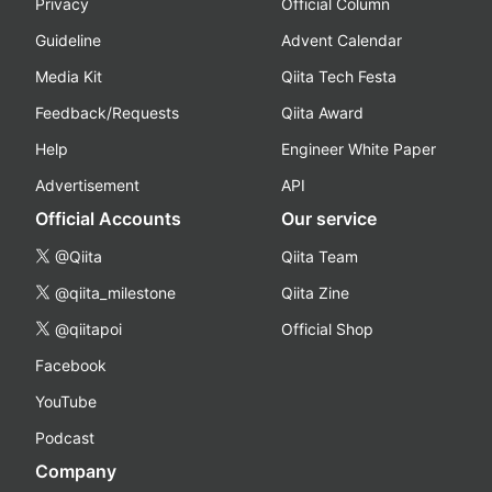
Privacy
Official Column
Guideline
Advent Calendar
Media Kit
Qiita Tech Festa
Feedback/Requests
Qiita Award
Help
Engineer White Paper
Advertisement
API
Official Accounts
Our service
@Qiita
Qiita Team
@qiita_milestone
Qiita Zine
@qiitapoi
Official Shop
Facebook
YouTube
Podcast
Company