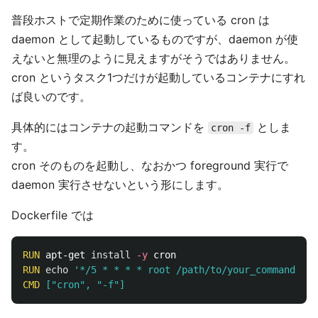
普段ホストで定期作業のために使っている cron は
daemon として起動しているものですが、daemon が使
えないと無理のように見えますがそうではありません。
cron というタスク1つだけが起動しているコンテナにすれ
ば良いのです。
具体的にはコンテナの起動コマンドを
としま
cron -f
す。
cron そのものを起動し、なおかつ foreground 実行で
daemon 実行させないという形にします。
Dockerfile では
RUN 
apt-get 
install
-y
RUN 
echo
'*/5 * * * * root /path/to/your_command'
>>
CMD
 ["cron", "-f"]