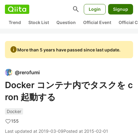
search
Login
Signup
Trend
Stock List
Question
Official Event
Official
info
More than 5 years have passed since last update.
@
rerofumi
Docker コンテナ内でタスクを c
ron 起動する
Docker
155
Last updated at
2019-03-09
Posted at
2015-02-01