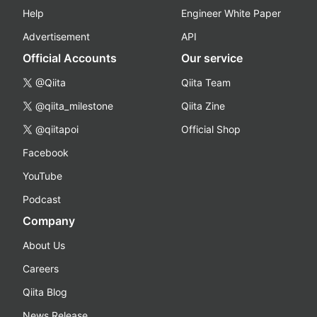
Help
Engineer White Paper
Advertisement
API
Official Accounts
Our service
@Qiita
Qiita Team
@qiita_milestone
Qiita Zine
@qiitapoi
Official Shop
Facebook
YouTube
Podcast
Company
About Us
Careers
Qiita Blog
News Release