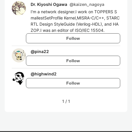
Dr. Kiyoshi Ogawa
@
kaizen_nagoya
I'm a network designer.I work on TOPPERS S
mallestSetProfile Kernel,MISRA-C/C++, STARC
RTL Design StyleGuide (Verilog-HDL), and HA
ZOP.I was an editor of ISO/IEC 15504.
Follow
@
pina22
Follow
@
highwind2
Follow
1
/
1