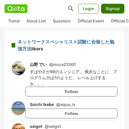
search
Login
Signup
Trend
Stock List
Question
Official Event
Official
ネットワークスペシャリスト試験に合格した勉
強方法
likers
山野 でい
@
mura22001
すばやさが99のエンジニア。 残念なことに、プ
ログラム力は1のようだ。 レベル上げする
か。。。
Follow
Soichi Ikebe
@
aqua_ix
Follow
seigot
@
seigot