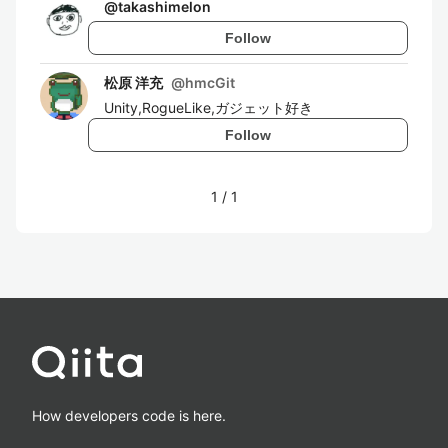
@
takashimelon
Follow
松原 洋充
@
hmcGit
Unity,RogueLike,ガジェット好き
Follow
1
/
1
How developers code is here.