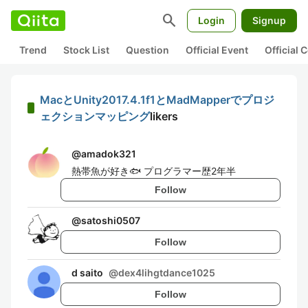
search
Login
Signup
Trend
Stock List
Question
Official Event
Official
MacとUnity2017.4.1f1とMadMapperでプロジ
ェクションマッピング
likers
@
amadok321
熱帯魚が好き🐟 プログラマー歴2年半
Follow
@
satoshi0507
Follow
d saito
@
dex4lihgtdance1025
Follow