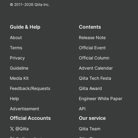
© 2011-
2026
Qiita Inc.
Guide & Help
Contents
About
Release Note
Terms
Official Event
Privacy
Official Column
Guideline
Advent Calendar
Media Kit
Qiita Tech Festa
Feedback/Requests
Qiita Award
Help
Engineer White Paper
Advertisement
API
Official Accounts
Our service
@Qiita
Qiita Team