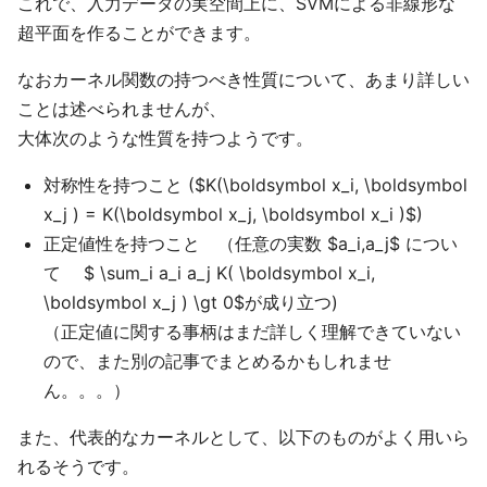
これで、入力データの実空間上に、SVMによる非線形な
超平面を作ることができます。
なおカーネル関数の持つべき性質について、あまり詳しい
ことは述べられませんが、
大体次のような性質を持つようです。
対称性を持つこと ($K(\boldsymbol x_i, \boldsymbol
x_j ) = K(\boldsymbol x_j, \boldsymbol x_i )$)
正定値性を持つこと （任意の実数 $a_i,a_j$ につい
て $ \sum_i a_i a_j K( \boldsymbol x_i,
\boldsymbol x_j ) \gt 0$が成り立つ)
（正定値に関する事柄はまだ詳しく理解できていない
ので、また別の記事でまとめるかもしれませ
ん。。。）
また、代表的なカーネルとして、以下のものがよく用いら
れるそうです。