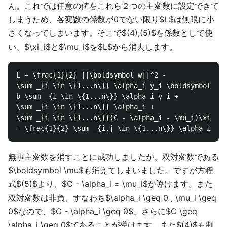
ん。これでは任意の値をこれら２つの主変数に設定できて
しまうため、各変数の係数が0でない限り$L$は無限に小
さくなってしまいます。そこで$(4),(5)$を係数として使
い、$\xi_i$と$\mu_i$を$L$から消去します。
L = \frac{1}{2} ||\boldsymbol w||^2 - 

\sum _{i \in \{1...n\}} \alpha_i y_i \boldsymbol w^{
b \sum _{i \in \{1...n\}} \alpha_i y_i +

\sum _{i \in \{1...n\}} \alpha_i + 

\sum _{i \in \{1...n\}}(C - \alpha_i - \mu_i)\xi_i \
無事主変数を消すことに成功しましたが、双対変数である
$\boldsymbol \mu$も消えてしまいました。ですが方程
式$(5)$より、$C - \alpha_i = \mu_i$が導けます。また
双対変数は非負、すなわち$\alpha_i \geq 0 , \mu_i \geq
0$なので、$C - \alpha_i \geq 0$、さらに$C \geq
\alpha_i \geq 0$であることが導けます。また$(4)$も制