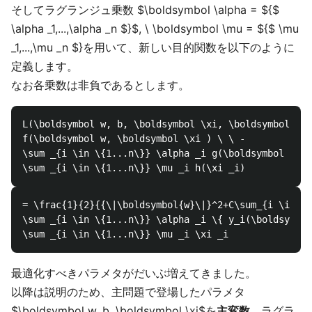
そしてラグランジュ乗数 $\boldsymbol \alpha = ${$
\alpha _1,...,\alpha _n $}$, \ \boldsymbol \mu = ${$ \mu
_1,...,\mu _n $}を用いて、新しい目的関数を以下のように
定義します。
なお各乗数は非負であるとします。
L(\boldsymbol w, b, \boldsymbol \xi, \boldsymbol \al
f(\boldsymbol w, \boldsymbol \xi ) \ \ - 

\sum _{i \in \{1...n\}} \alpha _i g(\boldsymbol w, b
= \frac{1}{2}{{\|\boldsymbol{w}\|}^2+C\sum_{i \in \{
\sum _{i \in \{1...n\}} \alpha _i \{ y_i(\boldsymbol
最適化すべきパラメタがだいぶ増えてきました。
以降は説明のため、主問題で登場したパラメタ
$\boldsymbol w, b, \boldsymbol \xi$を
主変数
、ラグラ