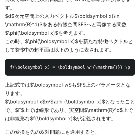
す。
$d$次元空間上の入力ベクトル$\boldsymbol x(\in
\mathrm{R}^d)$をある特徴空間$F$へと写像する関数
$\phi(\boldsymbol x)$を考えます。
この時、$\phi(\boldsymbol x)$を新たな特徴ベクトルと
して$F$中の超平面は以下のように表されます。
上記式では$\boldsymbol w$も$F$上のパラメータとな
ります。
$\boldsymbol x$が$\phi (\boldsymbol x)$となったこと
で、$F$上では線形であり、実空間$\mathrm{R}^d$上で
は非線形な$f(\boldsymbol x)$が定義されます。
この変換を先の双対問題にも適用すると、