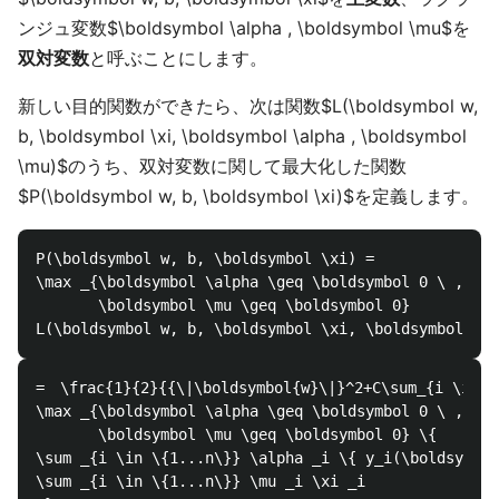
ンジュ変数$\boldsymbol \alpha , \boldsymbol \mu$を
双対変数
と呼ぶことにします。
新しい目的関数ができたら、次は関数$L(\boldsymbol w,
b, \boldsymbol \xi, \boldsymbol \alpha , \boldsymbol
\mu)$のうち、双対変数に関して最大化した関数
$P(\boldsymbol w, b, \boldsymbol \xi)$を定義します。
P(\boldsymbol w, b, \boldsymbol \xi) = 

\max _{\boldsymbol \alpha \geq \boldsymbol 0 \ , \

       \boldsymbol \mu \geq \boldsymbol 0} 

=　\frac{1}{2}{{\|\boldsymbol{w}\|}^2+C\sum_{i \in \{
\max _{\boldsymbol \alpha \geq \boldsymbol 0 \ , \

       \boldsymbol \mu \geq \boldsymbol 0} \{

\sum _{i \in \{1...n\}} \alpha _i \{ y_i(\boldsymbol
\sum _{i \in \{1...n\}} \mu _i \xi _i
