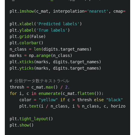
plt
.
imshow
(
c_mat
,
interpolation
=
'
nearest
'
,
cmap
=
plt
.
plt
.
xlabel
(
'
Predicted labels
'
)
plt
.
ylabel
(
'
True labels
'
)
plt
.
grid
(
False
)
plt
.
colorbar
()
n_class
=
len
(
digits
.
target_names
)
marks
=
np
.
arange
(
n_class
)
plt
.
xticks
(
marks
,
digits
.
target_names
)
plt
.
yticks
(
marks
,
digits
.
target_names
)
thresh
=
c_mat
.
max
()
/
2.
for
i
,
c
in
enumerate
(
c_mat
.
flatten
()):
color
=
"
yellow
"
if
c
>
thresh
else
"
black
"
plt
.
text
(
i
/
n_class
,
i
%
n_class
,
c
,
horizontal
plt
.
tight_layout
()
plt
.
show
()