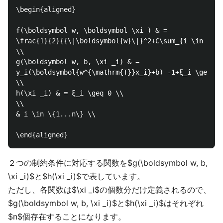
\begin{aligned}

f(\boldsymbol w, \boldsymbol \xi ) & = 

\frac{1}{2}{{\|\boldsymbol{w}\|}^2+C\sum_{i \in \{1.
\\

g(\boldsymbol w, b, \xi _i) & = 

y_i(\boldsymbol{w^{\mathrm{T}}x_i}+b) -1+ξ_i \geq 0 
\\

h(\xi _i) & = ξ_i \geq 0 \\

\\

& i \in \{1...n\} \\

２つの制約条件に対応する関数を$g(\boldsymbol w, b,
\xi _i)$と$h(\xi _i)$で表しています。
ただし、各関数は$\xi _i$の個数分だけ定義されるので、
$g(\boldsymbol w, b, \xi _i)$と$h(\xi _i)$はそれぞれ
$n$個存在することになります。