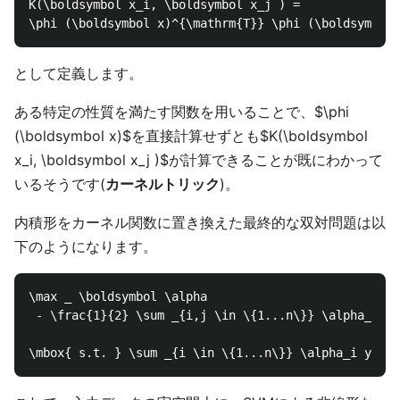
K(\boldsymbol x_i, \boldsymbol x_j ) = 

として定義します。
ある特定の性質を満たす関数を用いることで、$\phi
(\boldsymbol x)$を直接計算せずとも$K(\boldsymbol
x_i, \boldsymbol x_j )$が計算できることが既にわかって
いるそうです(
カーネルトリック
)。
内積形をカーネル関数に置き換えた最終的な双対問題は以
下のようになります。
\max _ \boldsymbol \alpha

 - \frac{1}{2} \sum _{i,j \in \{1...n\}} \alpha_i \a