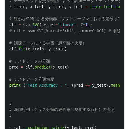
x_train
,
x_test
,
y_train
,
y_test
=
train_test_split
(
clf
=
svm
.
SVC
(
kernel
=
'
linear
'
,
C
=
1.
)
clf
.
fit
(
x_train
,
y_train
)
pred
=
clf
.
predict
(
x_test
)
print 
(
"
Test Accuracy : 
"
,
(
pred
==
y_test
).
mean
())
#

# 混同行列（クラス分類の結果を可視化する行列）の表示

c_mat
=
confusion_matrix
(
y_test
,
pred
)