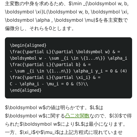
主変数の中身を求めるため、$\min _{\boldsymbol w, b,
\boldsymbol \xi}L(\boldsymbol w, b, \boldsymbol \xi,
\boldsymbol \alpha , \boldsymbol \mu)$を各主変数で
偏微分し、それらを0とします。
\begin{aligned}

\frac{\partial L}{\partial \boldsymbol w} & = 

\boldsymbol w - \sum _{i \in \{1...n\}} \alpha_i y_i
\frac{\partial L}{\partial b} & = 

- \sum _{i \in \{1...n\}} \alpha_i y_i = 0 & (4)\\

\frac{\partial L}{\partial \xi_i} & = 

C - \alpha_i - \mu_i = 0 & (5)\\

$\boldsymbol w$の値は明らかです。$L$は
$\boldsymbol w$に関する
凸二次関数
なので、$(3)$で得
られた$\boldsymbol w$により$L$は最小になります。
一方、$\xi_i$や$\mu_i$は上記方程式に現れていませ