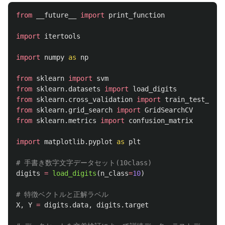
from
__future__
import
print_function
import
itertools
import
numpy
as
np
from
sklearn
import
svm
from
sklearn.datasets
import
load_digits
from
sklearn.cross_validation
import
train_test_spli
from
sklearn.grid_search
import
GridSearchCV
from
sklearn.metrics
import
confusion_matrix
import
matplotlib.pyplot
as
plt
digits
=
load_digits
(
n_class
=
10
)
X
,
Y
=
digits
.
data
,
digits
.
target