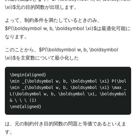
\xi)$元の目的関数が出現します。
よって、制約条件を満たしているときのみ、
$P(\boldsymbol w, b, \boldsymbol \xi)$は最適化可能に
なります。
このことから、$P(\boldsymbol w, b, \boldsymbol
\xi)$を主変数について最小化した
\begin{aligned}

\min _{\boldsymbol w, b, \boldsymbol \xi} P(\boldsym
\min _{\boldsymbol w, b, \boldsymbol \xi} \max _{\bo
L(\boldsymbol w, b, \boldsymbol \xi, \boldsymbol \al
& \ \ \ (1)

は、元の制約付き目的関数の問題と等価であるといえま
す。