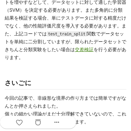
トを増やすなどして、データセットに対して適した学習器
（SVM）を決定する必要があります。また多角的に分類
結果を検証する場合、単にテストデータに対する精度だけ
でなく、他の性能評価尺度を導入する必要があります。ま
た、上記コードでは
関数でデータセッ
test_train_split
トを単純に二分割していますが、限られたデータセットで
きちんと分類実験をしたい場合は
交差検証
を行う必要があ
ります。
さいごに
今回の記事で、非線形な境界の作り方までは簡単ですがな
んとか押さえられました。
個々の細かい理論がまだ十分理解できていないので、これ
more_horiz
から少しずつ追っていこうと思います。