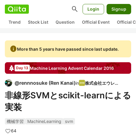
search
Login
Signup
Trend
Stock List
Question
Official Event
Official
info
More than 5 years have passed since last update.
Machine Learning
Advent Calendar
2016
Day 13
@
rennnosuke
(
Ren Kanai
)
in
株式会社エウレカ
非線形SVMとscikit-learnによる
実装
機械学習
MachineLearning
svm
64