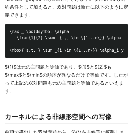
約条件として加えると、双対問題は新たに以下のように定
義できます。
\max _ \boldsymbol \alpha

 - \frac{1}{2} \sum _{i,j \in \{1...n\}} \alpha_i \a
$(1)$は元の主問題と等価であり、$(1)$と$(2)$も
$\max$と$\min$の順序が異なるだけで等価です。したが
って上記の双対問題も元の主問題と等価であるといえま
す。
カーネルによる非線形空間への写像
前項で導出した双対問題から、SVMを非線形に拡張しま