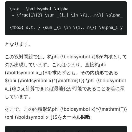
\max _ \boldsymbol \alpha

 - \frac{1}{2} \sum _{i,j \in \{1...n\}} \alpha_i \a
となります。
この双対問題では、$\phi (\boldsymbol x)$が内積として
のみ出現しています。これはつまり、直接$\phi
(\boldsymbol x_j)$を求めずとも、その内積形である
$\phi (\boldsymbol x)^{\mathrm{T}} \phi (\boldsymbol
x_j)$さえ計算できれば最適化が可能であることを暗に示
しています。
そこで、この内積形$\phi (\boldsymbol x)^{\mathrm{T}}
\phi (\boldsymbol x_j)$を
カーネル関数