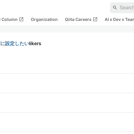
search
open_in_new
open_in_new
al Column
Organization
Qiita Careers
AI x Dev x Tea
ずに設定したい
likers