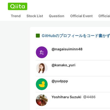
Trend
Stock List
Question
Official Event
Offici
GitHubのプロフィールをコード書か
@
nagaisuiminn48
@
kanako_yuri
@
yudppp
Yoshiharu Suzuki
@
4486