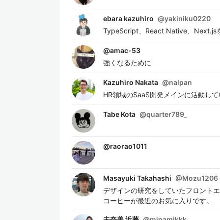
ebara kazuhiro
@
yakiniku0220
TypeScript、React Native、N
@
amac-53
強くなるために
Kazuhiro Nakata
@
nalpan
HR領域のSaaS開発メインに活動し
Tabe Kota
@
quarter789_
@
raorao1011
Masayuki Takahashi
@
Mozu1206
デザインの研究をしていたフロントエ
コーヒーが最近のお気に入りです。
未奈美 近藤
@
minamikkk