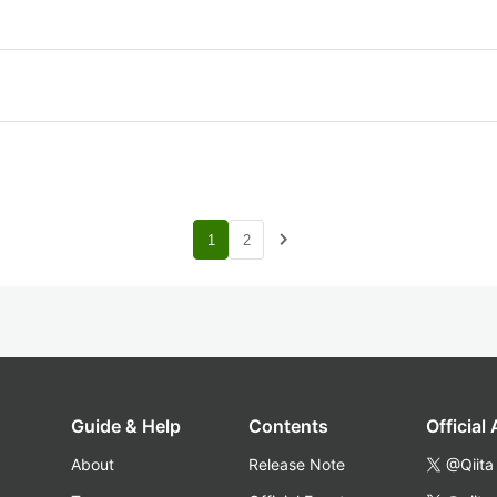
navigate_next
1
2
Guide & Help
Contents
Official
About
Release Note
@Qiita