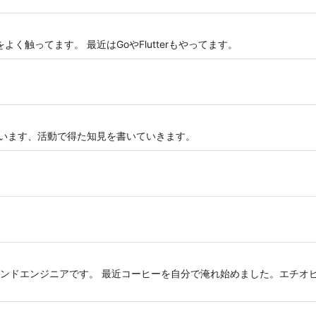
ext.jsをよく触ってます。 最近はGoやFlutterもやってます。
ています、活動で得た知見を書いていきます。
ンドエンジニアです。 最近コーヒーを自分で淹れ始めました。エチオ