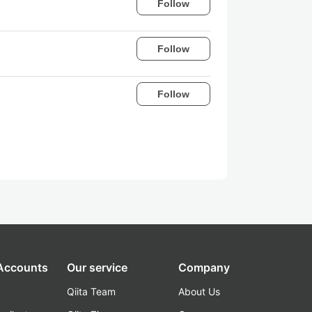
Follow
Follow
Follow
 Accounts
Our service
Company
Qiita Team
About Us