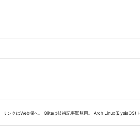
eb欄へ。 Qiitaは技術記事閲覧用。 Arch Linux(ElysiaOS) Hyprlan