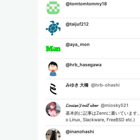
@
tomtomtommy18
@
taijuf212
@
aya_mon
@
hrb_hasegawa
みゆき 大橋
@
hrb-ohashi
𝓛𝓸𝓾𝓲𝓼𝓮 𝓨𝓸𝓾𝓣𝓾𝓫𝓮𝓻
@
miosky521
基本的に記事はZennに書いています。 リンクはW
o Linux, Slackware, FreeBSD etc.)
@
inanohashi