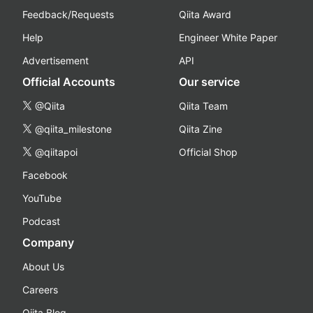
Feedback/Requests
Qiita Award
Help
Engineer White Paper
Advertisement
API
Official Accounts
Our service
@Qiita
Qiita Team
@qiita_milestone
Qiita Zine
@qiitapoi
Official Shop
Facebook
YouTube
Podcast
Company
About Us
Careers
Qiita Blog