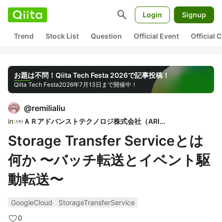
search
Login
Signup
Trend
Stock List
Question
Official Event
Official
お題は不問！Qiita Tech Festa 2026で記事投稿！
Qiita Tech Festa
2026年7月13日まで開催中！
@
remilialiu
in
ＡＲアドバンストテクノロジ株式会社（ARI）
Storage Transfer Serviceとは
何か 〜バッチ転送とイベント駆
動転送〜
GoogleCloud
StorageTransferService
0