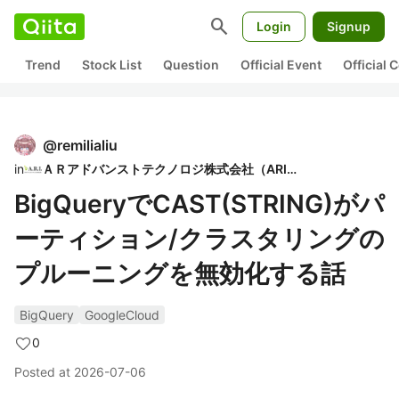
search
Login
Signup
Trend
Stock List
Question
Official Event
Official
@
remilialiu
in
ＡＲアドバンストテクノロジ株式会社（ARI）
BigQueryでCAST(STRING)がパ
ーティション/クラスタリングの
プルーニングを無効化する話
BigQuery
GoogleCloud
0
Posted at
2026-07-06