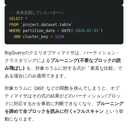
-- 本来意図していたパターン
SELECT
*
FROM
`project.dataset.table`
WHERE
partition_date
=
DATE
(
'2026-07-01'
)
AND
cluster_key
=
1234
BigQueryのクエリオプティマイザは、パーティション・
クラスタリングによる
プルーニング(不要なブロックの読
み飛ばし)
を、対象カラムに対する式が「素直な比較」で
ある場合にのみ適用できます。
対象カラムに
などの関数を挟んでしまうと、オプ
CAST
ティマイザはその式の結果がどのパーティション/ブロッ
クに対応するかを事前に判断できなくなり、
プルーニング
を諦めて全ブロックを読みに行く=フルスキャン
という挙
動になります。