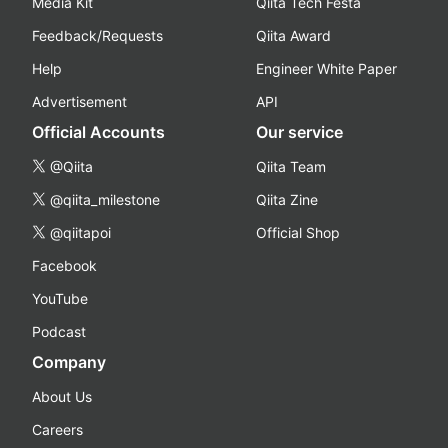
Media Kit
Qiita Tech Festa
Feedback/Requests
Qiita Award
Help
Engineer White Paper
Advertisement
API
Official Accounts
Our service
@Qiita
Qiita Team
@qiita_milestone
Qiita Zine
@qiitapoi
Official Shop
Facebook
YouTube
Podcast
Company
About Us
Careers