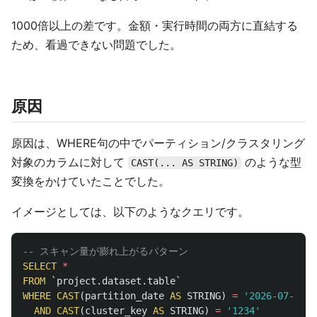
1000倍以上の差です。金額・実行時間の両方に直結する
ため、看過できない問題でした。
原因
原因は、WHERE句の中でパーティション/クラスタリング
対象のカラムに対して
のような型
CAST(... AS STRING)
変換をかけていたことでした。
イメージとしては、以下のようなクエリです。
-- スキャン量が膨れ上がるパターン
SELECT
*
FROM
`project.dataset.table`
WHERE
CAST
(
partition_date
AS
STRING
)
=
'2026-07-01'
AND
CAST
(
cluster_key
AS
STRING
)
=
'1234'