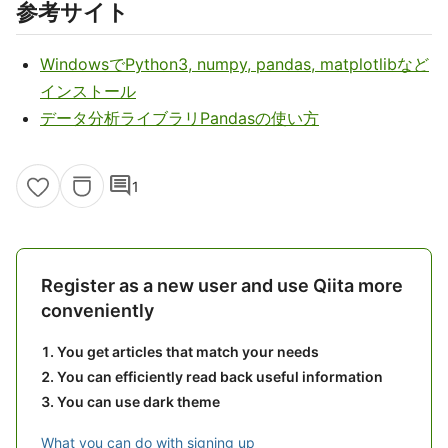
参考サイト
WindowsでPython3, numpy, pandas, matplotlibなど
インストール
データ分析ライブラリPandasの使い方
comment
1
Register as a new user and use Qiita more
conveniently
You get articles that match your needs
You can efficiently read back useful information
You can use dark theme
What you can do with signing up