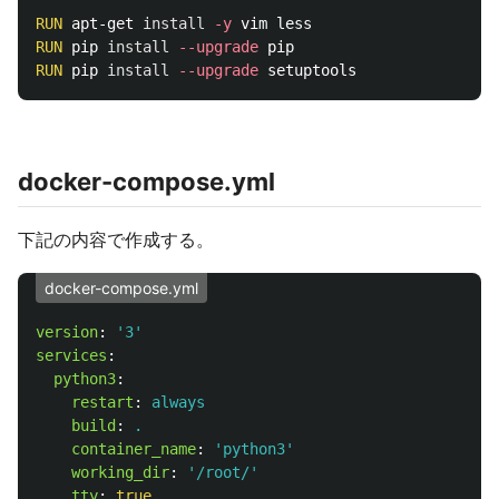
RUN 
apt-get 
install
-y
RUN 
pip 
install
--upgrade
RUN 
pip 
install
--upgrade
docker-compose.yml
下記の内容で作成する。
docker-compose.yml
version
:
'
3'
services
:
python3
:
restart
:
always
build
:
.
container_name
:
'
python3'
working_dir
:
'
/root/'
tty
:
true