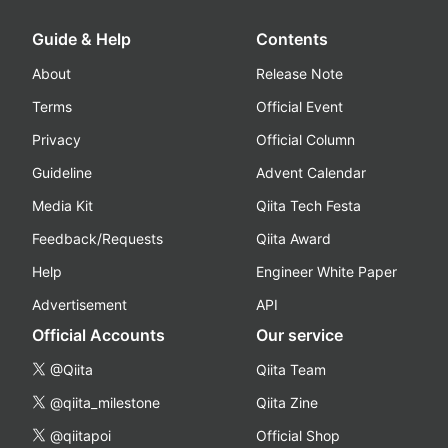
Guide & Help
Contents
About
Release Note
Terms
Official Event
Privacy
Official Column
Guideline
Advent Calendar
Media Kit
Qiita Tech Festa
Feedback/Requests
Qiita Award
Help
Engineer White Paper
Advertisement
API
Official Accounts
Our service
@Qiita
Qiita Team
@qiita_milestone
Qiita Zine
@qiitapoi
Official Shop