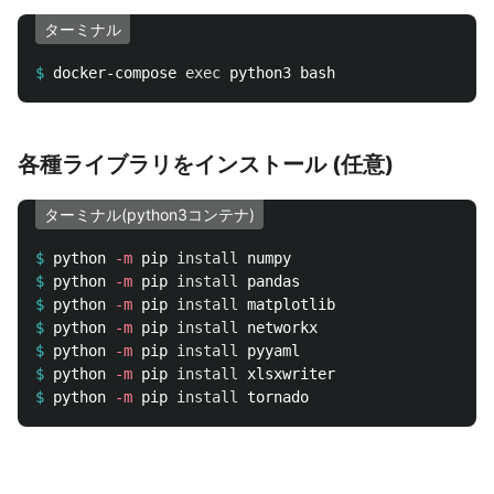
ターミナル
$
docker-compose 
exec 
各種ライブラリをインストール (任意)
ターミナル(python3コンテナ)
$
python 
-m
 pip 
install 
$
python 
-m
 pip 
install 
$
python 
-m
 pip 
install 
$
python 
-m
 pip 
install 
$
python 
-m
 pip 
install 
$
python 
-m
 pip 
install 
$
python 
-m
 pip 
install 