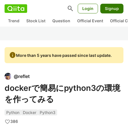
search
Login
Signup
Trend
Stock List
Question
Official Event
Official
info
More than 5 years have passed since last update.
@
reflet
dockerで簡易にpython3の環境
を作ってみる
Python
Docker
Python3
386