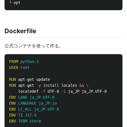
Dockerfile
公式コンテナを使って作る。
FROM
 python:3
USER
 root
RUN 
RUN 
apt-get 
-y
install 
locales 
&&
    localedef 
-f
 UTF-8 
-i
ENV
 LANG ja_JP.UTF-8
ENV
 LANGUAGE ja_JP:ja
ENV
 LC_ALL ja_JP.UTF-8
ENV
 TZ JST-9
ENV
 TERM xterm