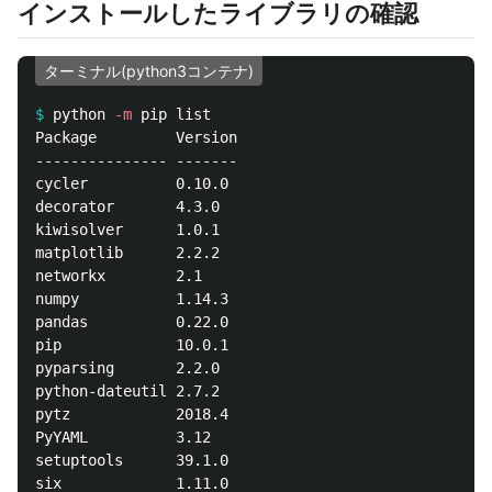
インストールしたライブラリの確認
ターミナル(python3コンテナ)
$
python 
-m
Package         Version

--------------- -------

cycler          0.10.0 

decorator       4.3.0  

kiwisolver      1.0.1  

matplotlib      2.2.2  

networkx        2.1    

numpy           1.14.3 

pandas          0.22.0 

pip             10.0.1 

pyparsing       2.2.0  

python-dateutil 2.7.2  

pytz            2018.4 

PyYAML          3.12   

setuptools      39.1.0 

six             1.11.0 
