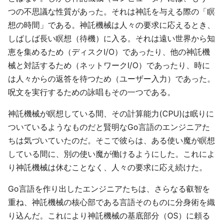
つの不思議な性質があった。それは神託を与える際の「瞑
想の時間」である。神託機械は人々の要求に応えるとき、
しばしば長い瞑想（待機）に入る。それは遠い世界から知
恵を集めるため（ディスクI/O）であったり、他の神託機
械と対話するため（ネットワークI/O）であったり、時に
は人々からの返答を待つため（ユーザー入力）であった。
呪文を実行するための詠唱もその一つである。
神託機械が瞑想している間、その計算能力(CPU)は眠りに
ついているようなものだと賢明なGo言語のエンジニアた
ちは気づいていたのだ。そこで彼らは、ある使い魔が瞑想
している間に、別の使い魔が働けるようにした。これによ
り神託機械は休むことなく、人々の要求に応え続けた。
Go言語を作り出したエンジニアたちは、さらなる叡智を
重ね、神託機械の核心部である言語そのものに分身術を織
り込んだ。これにより神託機械の基底部分（OS）に頼る