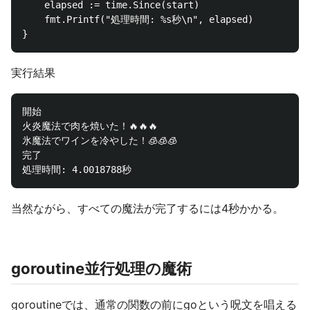
    elapsed := time.Since(start)

    fmt.Printf("処理時間: %s秒\n", elapsed)

実行結果
開始

火炎魔法で肉を焼いた！🔥🔥🔥

氷魔法でワインを冷やした！🧊🧊🧊

完了

当然ながら、すべての魔法が完了するには4秒かかる。
goroutine並行処理の魔術
goroutineでは、通常の関数の前にgoという呪文を唱える