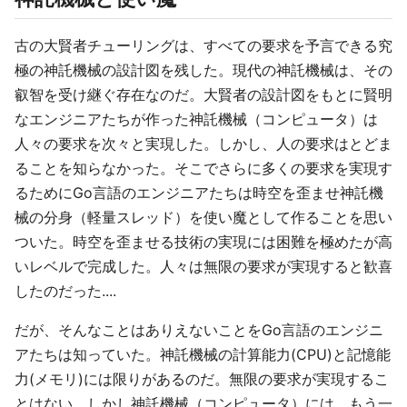
古の大賢者チューリングは、すべての要求を予言できる究
極の神託機械の設計図を残した。現代の神託機械は、その
叡智を受け継ぐ存在なのだ。大賢者の設計図をもとに賢明
なエンジニアたちが作った神託機械（コンピュータ）は
人々の要求を次々と実現した。しかし、人の要求はとどま
ることを知らなかった。そこでさらに多くの要求を実現す
るためにGo言語のエンジニアたちは時空を歪ませ神託機
械の分身（軽量スレッド）を使い魔として作ることを思い
ついた。時空を歪ませる技術の実現には困難を極めたが高
いレベルで完成した。人々は無限の要求が実現すると歓喜
したのだった....
だが、そんなことはありえないことをGo言語のエンジニ
アたちは知っていた。神託機械の計算能力(CPU)と記憶能
力(メモリ)には限りがあるのだ。無限の要求が実現するこ
とはない。しかし神託機械（コンピュータ）には、もう一