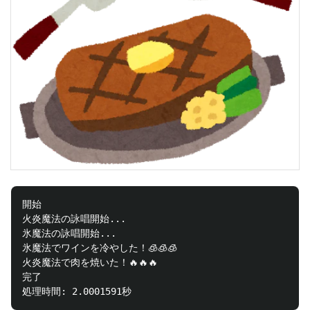
開始

火炎魔法の詠唱開始...

氷魔法の詠唱開始...

氷魔法でワインを冷やした！🧊🧊🧊

火炎魔法で肉を焼いた！🔥🔥🔥

完了
