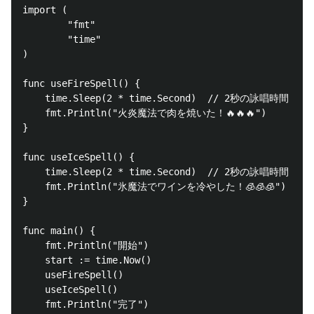
import (

        "fmt"

        "time"

)

func useFireSpell() {

    time.Sleep(2 * time.Second)  // 2秒の詠唱時間

    fmt.Println("火炎魔法で肉を焼いた！🔥🔥🔥")

}

func useIceSpell() {

    time.Sleep(2 * time.Second)  // 2秒の詠唱時間

    fmt.Println("氷魔法でワインを冷やした！🧊🧊🧊")

}

func main() {

    fmt.Println("開始")

    start := time.Now()

    useFireSpell()

    useIceSpell()

    fmt.Println("完了")
