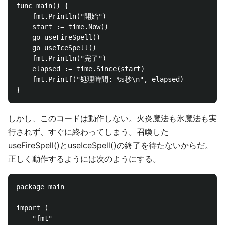
func main() {

    fmt.Println("開始")

    start := time.Now()

    go useFireSpell()

    go useIceSpell()

    fmt.Println("完了")

    elapsed := time.Since(start)

    fmt.Printf("処理時間: %s秒\n", elapsed)

しかし、このコードは動作しない。火炎魔法も氷魔法も実
行されず、すぐに終わってしまう。召喚した
useFireSpell()とuseIceSpell()の終了を待たないからだ。
正しく動作するようには次のようにする。
package main

import (

    "fmt"
