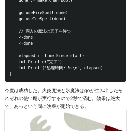
    done := make(chan bool)

    go useFireSpell(done)

    go useIceSpell(done)

    // 両方の魔法の完了を待つ

    <-done

    <-done

    elapsed := time.Since(start)

    fmt.Println("完了")

    fmt.Printf("処理時間: %s\n", elapsed)

今度は成功した。火炎魔法と氷魔法はgoが生み出したそ
れぞれの使い魔が実行するので2秒で済む。効果は絶大
で、あっという間に晩餐が開始できる。