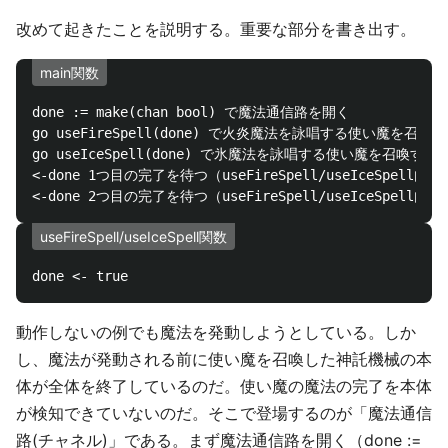
改めて起きたことを説明する。重要な部分を書き出す。
main関数
done := make(chan bool) で魔法通信路を開く

go useFireSpell(done) で火炎魔法を詠唱する使い魔を召喚す
go useIceSpell(done) で氷魔法を詠唱する使い魔を召喚する

<-done 1つ目の完了を待つ（useFireSpell/useIceSpell内
useFireSpell/useIceSpell関数
動作しないの例でも魔法を発動しようとしている。しか
し、魔法が発動される前に使い魔を召喚した神託機械の本
体が全体を終了しているのだ。使い魔の魔法の完了を本体
が検知できていないのだ。そこで登場するのが「魔法通信
路(チャネル)」である。まず魔法通信路を開く（done :=