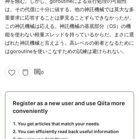
神を蝕む。しかし、goroutineによる並行処理の可能性
は、その代償に十分に値する。他の神託機械では莫大な多
重要求に応答することは夢見ることすらできなかったが、
この神託機械は応える。神託機械の基底部分（OS）の機
能を使わない軽量スレッドを持っているからだ。まさに選
ばれた神託機械と言えよう。高レベルの術者となるために
はgoroutineを使いこなすための試練は避けられない。
comment
0
Register as a new user and use Qiita more
conveniently
You get articles that match your needs
You can efficiently read back useful information