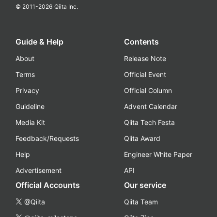
© 2011-
2026
Qiita Inc.
Guide & Help
Contents
About
Release Note
Terms
Official Event
Privacy
Official Column
Guideline
Advent Calendar
Media Kit
Qiita Tech Festa
Feedback/Requests
Qiita Award
Help
Engineer White Paper
Advertisement
API
Official Accounts
Our service
@Qiita
Qiita Team