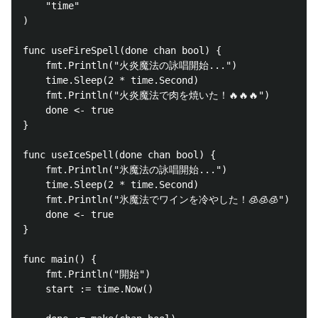
    "time"

)

func useFireSpell(done chan bool) {

    fmt.Println("火炎魔法の詠唱開始...")

    time.Sleep(2 * time.Second)

    fmt.Println("火炎魔法で肉を焼いた！🔥🔥🔥")

    done <- true

}

func useIceSpell(done chan bool) {

    fmt.Println("氷魔法の詠唱開始...")

    time.Sleep(2 * time.Second)

    fmt.Println("氷魔法でワインを冷やした！🧊🧊🧊")

    done <- true

}

func main() {

    fmt.Println("開始")

    start := time.Now()
