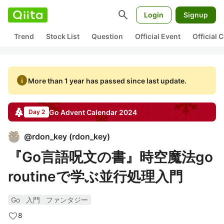
search
Login
Signup
Trend
Stock List
Question
Official Event
Official
info
More than 1 year has passed since last update.
Go
Advent Calendar
2024
Day 2
@
rdon_key
(
rdon_key
)
『Go言語呪文の書』時空魔法go
routineで学ぶ並行処理入門
Go
入門
ファンタジー
8