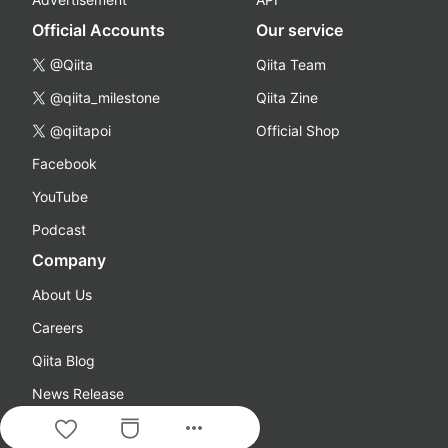
Official Accounts
Our service
@Qiita
Qiita Team
@qiita_milestone
Qiita Zine
@qiitapoi
Official Shop
Facebook
YouTube
Podcast
Company
About Us
Careers
Qiita Blog
News Release
more_horiz