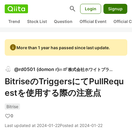
search
Login
Signup
Trend
Stock List
Question
Official Event
Official
info
More than 1 year has passed since last update.
@
rd0501
(
domon r
)
in
株式会社ホワイトプラス
BitriseのTriggersにてPullRequ
estを使用する際の注意点
Bitrise
0
Last updated at
2024-01-22
Posted at
2024-01-22