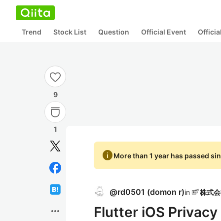
Trend
Stock List
Question
Official Event
Offici
9
1
info
More than 1 year has passed sin
@
rd0501
(
domon r
)
in
Flutter iOS Priva
more_horiz