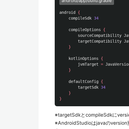
android/app/build.gradle
android
{
compileSdk
34
compileOptions
{
sourceCompatibility
Ja
targetCompatibility
Ja
}
kotlinOptions
{
jvmTarget
=
JavaVersio
}
defaultConfig
{
targetSdk
34
}
}
※targetSdkとcompileSd
※AndroidStudioはjavaの