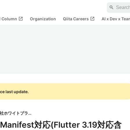
search
open_in_new
open_in_new
al Column
Organization
Qiita Careers
AI x Dev x Tea
ce last update.
株式会社ホワイトプラス
cy Manifest対応(Flutter 3.19対応含