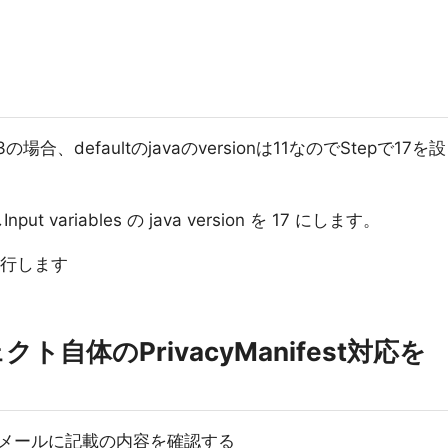
e15.3の場合、defaultのjavaのversionは11なのでStepで17を設
nput variables の java version を 17 にします。
前に実行します
ェクト自体のPrivacyManifest対応を
メールに記載の内容を確認する