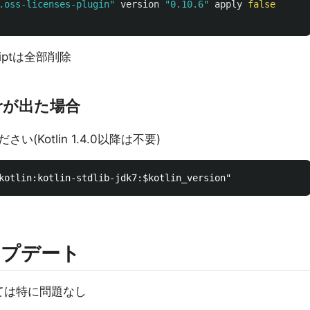
.oss-licenses-plugin"
version
"0.10.6"
apply
false
scriptは全部削除
rrorが出た場合
Kotlin 1.4.0以降は不要)
ップデート
関しては特に問題なし