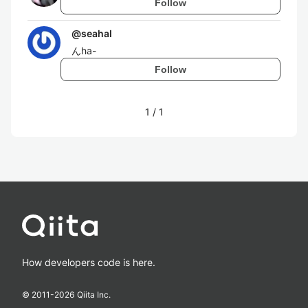
Follow
@
seahal
んha-
Follow
1
/
1
How developers code is here.
© 2011-
2026
Qiita Inc.