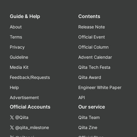
Guide & Help
Contents
About
Release Note
Terms
Official Event
Privacy
Official Column
Guideline
Advent Calendar
Media Kit
Qiita Tech Festa
Feedback/Requests
Qiita Award
Help
Engineer White Paper
Advertisement
API
Official Accounts
Our service
@Qiita
Qiita Team
@qiita_milestone
Qiita Zine