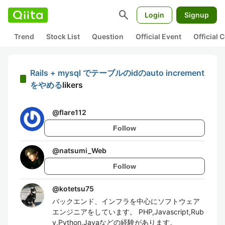
search
Login
Signup
Trend
Stock List
Question
Official Event
Official
Rails + mysql でテーブルのidのauto increment
をやめる
likers
@
flare112
Follow
@
natsumi_Web
Follow
@
kotetsu75
バックエンド、インフラを中心にソフトウェア
エンジニアをしています。 PHP,Javascript,Rub
y,Python,Javaなどの経験があります。