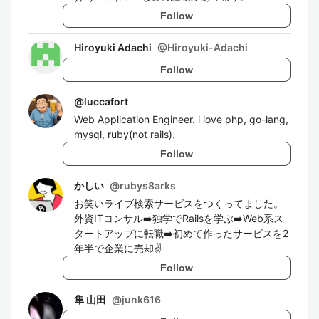
Follow
Hiroyuki Adachi
@
Hiroyuki-Adachi
Follow
@
luccafort
Web Application Engineer. i love php, go-lang,
mysql, ruby(not rails).
Follow
かしい
@
rubys8arks
お笑いライブ検索サービスをつくってました。
外資ITコンサル➡️独学でRailsを学ぶ➡️Web系ス
タートアップに転職➡️初めて作ったサービスを2
年半で企業に売却✌️
Follow
隼 山田
@
junk616