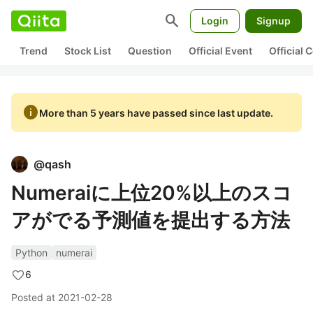
search
Login
Signup
Trend
Stock List
Question
Official Event
Official
info
More than 5 years have passed since last update.
@
qash
Numeraiに上位20%以上のスコ
アがでる予測値を提出する方法
Python
numerai
6
Posted at
2021-02-28