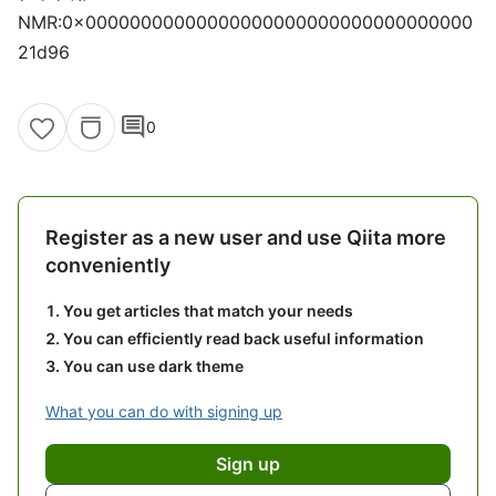
NMR:0x00000000000000000000000000000000000
21d96
comment
0
Register as a new user and use Qiita more
conveniently
You get articles that match your needs
You can efficiently read back useful information
You can use dark theme
What you can do with signing up
Sign up