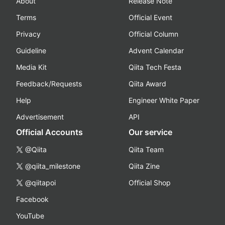
About
Release Note
Terms
Official Event
Privacy
Official Column
Guideline
Advent Calendar
Media Kit
Qiita Tech Festa
Feedback/Requests
Qiita Award
Help
Engineer White Paper
Advertisement
API
Official Accounts
Our service
@Qiita
Qiita Team
@qiita_milestone
Qiita Zine
@qiitapoi
Official Shop
Facebook
YouTube