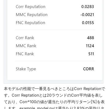
本モデルの性能で一番見るべきところはCorr Reptationで
す。Corr Reptationとは20ラウンドのCorr平均値を表し
ており、Corr*100の値が週当たりの平均リターン[%]を表
します。example_model.pyは週当たり2.83%の平均リタ