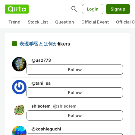
search
Login
Signup
Trend
Stock List
Question
Official Event
Official
表現学習とは何か
likers
@
us2773
Follow
@
tani_sa
Follow
shisotem
@
shisotem
Follow
@
koshieguchi