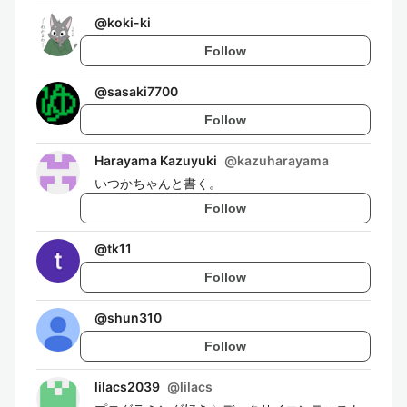
@
koki-ki
Follow
@
sasaki7700
Follow
Harayama Kazuyuki
@
kazuharayama
いつかちゃんと書く。
Follow
@
tk11
Follow
@
shun310
Follow
lilacs2039
@
lilacs