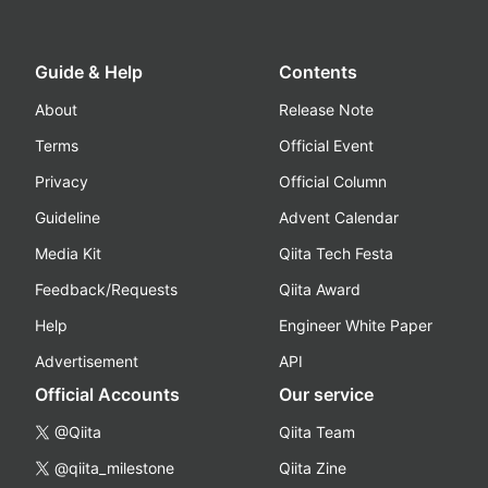
Guide & Help
Contents
About
Release Note
Terms
Official Event
Privacy
Official Column
Guideline
Advent Calendar
Media Kit
Qiita Tech Festa
Feedback/Requests
Qiita Award
Help
Engineer White Paper
Advertisement
API
Official Accounts
Our service
@Qiita
Qiita Team
@qiita_milestone
Qiita Zine