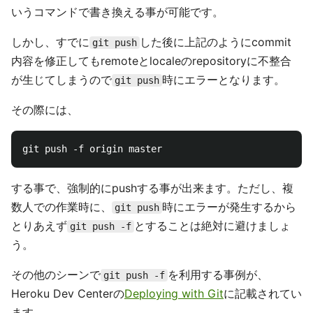
いうコマンドで書き換える事が可能です。
しかし、すでに
した後に上記のようにcommit
git push
内容を修正してもremoteとlocaleのrepositoryに不整合
が生じてしまうので
時にエラーとなります。
git push
その際には、
する事で、強制的にpushする事が出来ます。ただし、複
数人での作業時に、
時にエラーが発生するから
git push
とりあえず
とすることは絶対に避けましょ
git push -f
う。
その他のシーンで
を利用する事例が、
git push -f
Heroku Dev Centerの
Deploying with Git
に記載されてい
ます。