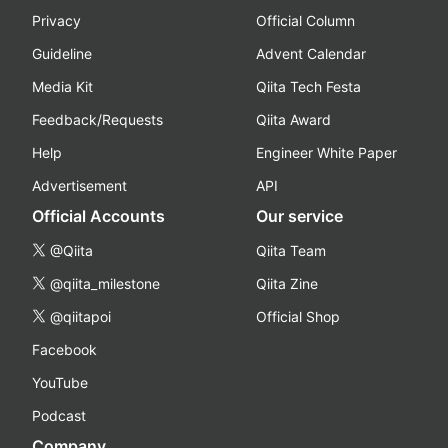
Privacy
Official Column
Guideline
Advent Calendar
Media Kit
Qiita Tech Festa
Feedback/Requests
Qiita Award
Help
Engineer White Paper
Advertisement
API
Official Accounts
Our service
@Qiita
Qiita Team
@qiita_milestone
Qiita Zine
@qiitapoi
Official Shop
Facebook
YouTube
Podcast
Company