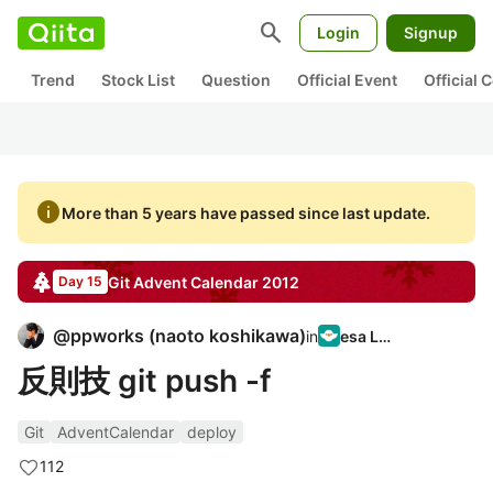
search
Login
Signup
Trend
Stock List
Question
Official Event
Official
info
More than 5 years have passed since last update.
Git
Advent Calendar
2012
Day 15
@
ppworks
(
naoto koshikawa
)
in
esa LLC
反則技 git push -f
Git
AdventCalendar
deploy
112