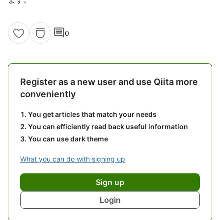
comment
0
Register as a new user and use Qiita more
conveniently
You get articles that match your needs
You can efficiently read back useful information
You can use dark theme
What you can do with signing up
Sign up
Login