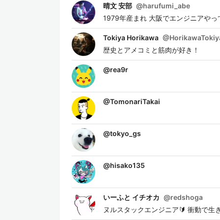
晴文 安部
@
harufumi_abe
1979年産まれ 大阪でエンジニアやってます。 [
Tokiya Horikawa
@
HorikawaTokiy
歴史とアメコミと筋肉が好き！
@
rea9r
@
TomonariTakai
@
tokyo_gs
@
hisako135
いーふと イチオカ
@
redshoga
ヌルスタックエンジニア🔰 衝動で生