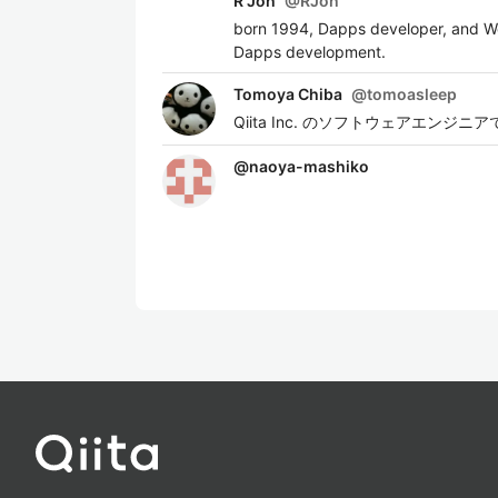
R Joh
@
RJoh
born 1994, Dapps developer, and Web
Dapps development.
Tomoya Chiba
@
tomoasleep
Qiita Inc. のソフトウェア
@
naoya-mashiko