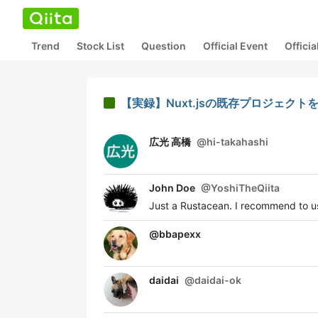
Trend
Stock List
Question
Official Event
Offici
【実録】Nuxt.jsの既存プロジェクト
広光 高橋
@
hi-takahashi
John Doe
@
YoshiTheQiita
Just a Rustacean. I recommend to us
@
bbapexx
daidai
@
daidai-ok