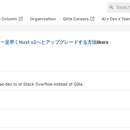
search
open_in_new
open_in_new
al Column
Organization
Qiita Careers
AI x Dev x Tea
を一足早くNuxt v2へとアップグレードする方法
likers
e dev.to or Stack Overflow instead of Qiita.