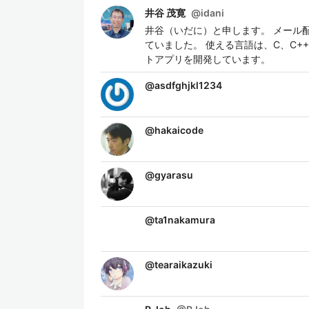
井谷 茂寛
@
idani
井谷（いだに）と申します。 メール
ていました。 使える言語は、C、C++、Perl
トアプリを開発しています。
@
asdfghjkl1234
@
hakaicode
@
gyarasu
@
ta1nakamura
@
tearaikazuki