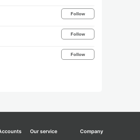
Follow
Follow
Follow
 Accounts
Our service
Company