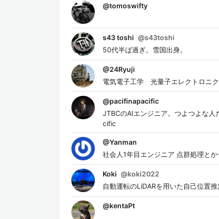
@
tomoswifty
s43 toshi
@
s43toshi
50代半ば過ぎ。雪国出身。
@
24Ryuji
電気電子工学 光量子エレクトロニクス C
@
pacifinapacific
JTBCのAIエンジニア。つよつよな人たちに追いつける
cific
@
Yanman
社会人1年目エンジニア 点群処理とか
Koki
@
koki2022
自動運転のLiDARを用いた自己位
@
kentaPt