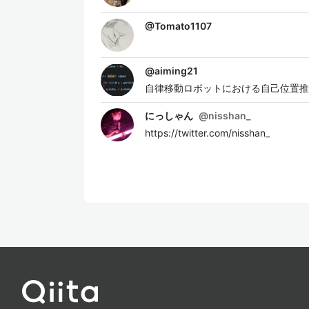
@
Tomato1107
@
aiming21
自律移動ロボットにおける自己位置推
にっしゃん
@
nisshan_
https://twitter.com/nisshan_