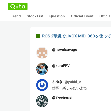
Trend
Stock List
Question
Official Event
Offici
ROS 2環境でLIVOX MID-360を使っ
@
novelsavage
@
keraFPV
ふゆき
@
yukki_z
仕事、楽しみたいよね
@
Treeitsuki