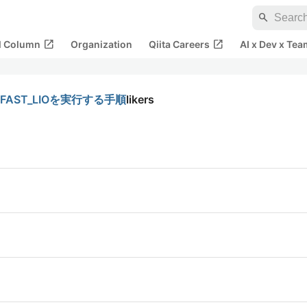
search
open_in_new
open_in_new
al Column
Organization
Qiita Careers
AI x Dev x Tea
てFAST_LIOを実行する手順
likers