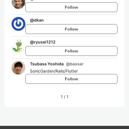
Follow
@
dkan
Follow
@
ryusei1212
Follow
Tsubasa Yoshida
@
bassar
SonicGarden/Rails/Flutter
Follow
1
/
1