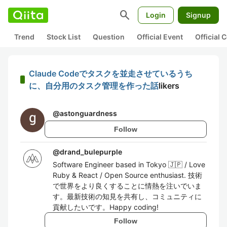
search
Login
Signup
Trend
Stock List
Question
Official Event
Official
Claude Codeでタスクを並走させているうち
に、自分用のタスク管理を作った話
likers
@
astonguardness
Follow
@
drand_bulepurple
Software Engineer based in Tokyo 🇯🇵 / Love
Ruby & React / Open Source enthusiast. 技術
で世界をより良くすることに情熱を注いでいま
す。最新技術の知見を共有し、コミュニティに
貢献したいです。Happy coding!
Follow