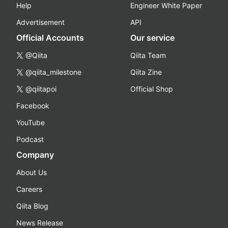
Help
Engineer White Paper
Advertisement
API
Official Accounts
Our service
@Qiita
Qiita Team
@qiita_milestone
Qiita Zine
@qiitapoi
Official Shop
Facebook
YouTube
Podcast
Company
About Us
Careers
Qiita Blog
News Release