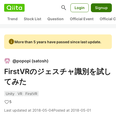
search
Login
Signup
Trend
Stock List
Question
Official Event
Official
info
More than 5 years have passed since last update.
@
popopi
(
satosh
)
FirstVRのジェスチャ識別を試し
てみた
Unity
VR
FirstVR
5
Last updated at
2018-05-04
Posted at
2018-05-01