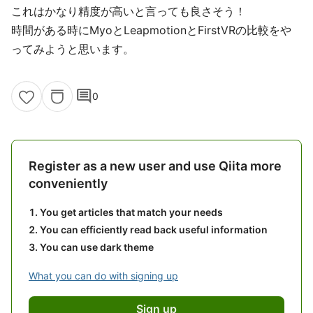
これはかなり精度が高いと言っても良さそう！
時間がある時にMyoとLeapmotionとFirstVRの比較をや
ってみようと思います。
comment
0
Register as a new user and use Qiita more
conveniently
You get articles that match your needs
You can efficiently read back useful information
You can use dark theme
What you can do with signing up
Sign up