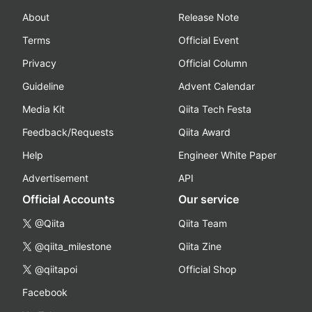
About
Release Note
Terms
Official Event
Privacy
Official Column
Guideline
Advent Calendar
Media Kit
Qiita Tech Festa
Feedback/Requests
Qiita Award
Help
Engineer White Paper
Advertisement
API
Official Accounts
Our service
@Qiita
Qiita Team
@qiita_milestone
Qiita Zine
@qiitapoi
Official Shop
Facebook