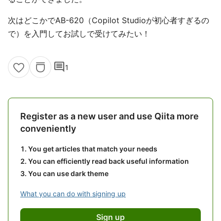
次はどこかでAB-620（Copilot Studioが初心者すぎるの
で）を入門してお試しで受けてみたい！
comment
1
Register as a new user and use Qiita more
conveniently
You get articles that match your needs
You can efficiently read back useful information
You can use dark theme
What you can do with signing up
Sign up