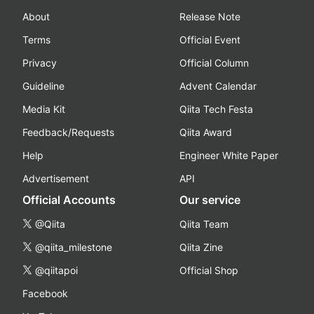
About
Release Note
Terms
Official Event
Privacy
Official Column
Guideline
Advent Calendar
Media Kit
Qiita Tech Festa
Feedback/Requests
Qiita Award
Help
Engineer White Paper
Advertisement
API
Official Accounts
Our service
@Qiita
Qiita Team
@qiita_milestone
Qiita Zine
@qiitapoi
Official Shop
Facebook