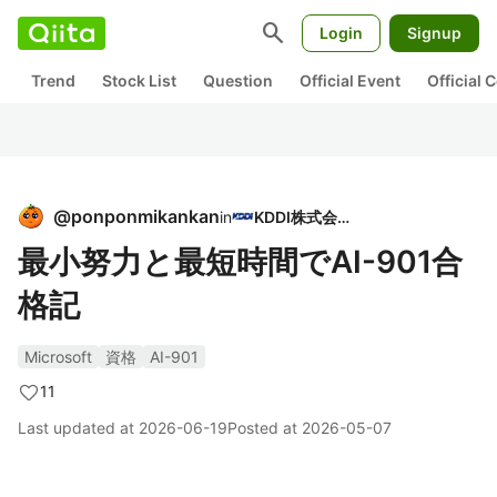
search
Login
Signup
Trend
Stock List
Question
Official Event
Official
@
ponponmikankan
in
KDDI株式会社
最小努力と最短時間でAI-901合
格記
Microsoft
資格
AI-901
11
Last updated at
2026-06-19
Posted at
2026-05-07