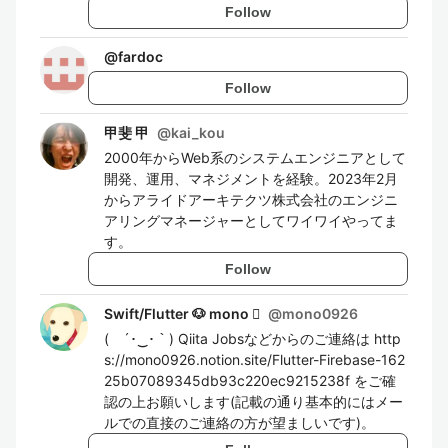
Follow
@
fardoc
Follow
甲斐 甲
@
kai_kou
2000年からWeb系のシステムエンジニアとして
開発、運用、マネジメントを経験。2023年2月
からアライドアーキテクツ株式会社のエンジニ
アリングマネージャーとしてワイワイやってま
す。
Follow
Swift/Flutter 🐶 mono 
@
mono0926
( ´･‿･｀) Qiita Jobsなどからのご連絡は http
s://mono0926.notion.site/Flutter-Firebase-162
25b07089345db93c220ec9215238f をご確
認の上お願いします(記載の通り基本的にはメー
ルでの直接のご連絡の方が望ましいです)。