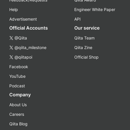
Help
Engineer White Paper
Advertisement
API
Official Accounts
Our service
@Qiita
Qiita Team
@qiita_milestone
Qiita Zine
@qiitapoi
Official Shop
Facebook
YouTube
Podcast
Company
About Us
Careers
Qiita Blog