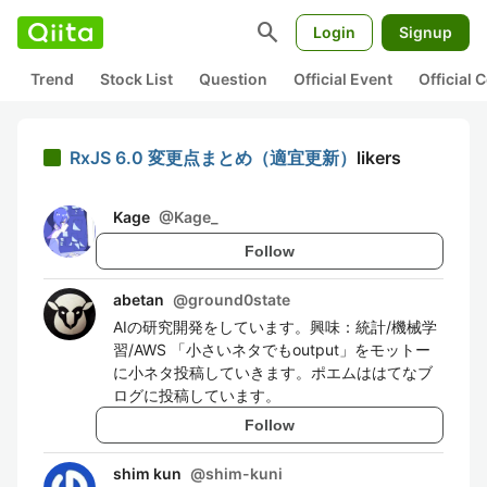
search
Login
Signup
Trend
Stock List
Question
Official Event
Official
RxJS 6.0 変更点まとめ（適宜更新）
likers
Kage
@
Kage_
Follow
abetan
@
ground0state
AIの研究開発をしています。興味：統計/機械学
習/AWS 「小さいネタでもoutput」をモットー
に小ネタ投稿していきます。ポエムははてなブ
ログに投稿しています。
Follow
shim kun
@
shim-kuni