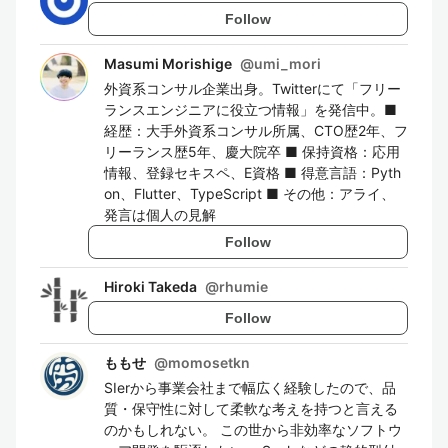
Follow
Masumi Morishige
@
umi_mori
外資系コンサル企業出身。Twitterにて「フリー
ランスエンジニアに役立つ情報」を発信中。■
経歴：大手外資系コンサル所属、CTO歴2年、フ
リーランス歴5年、慶大院卒 ■ 保持資格：応用
情報、登録セキスペ、E資格 ■ 得意言語：Pyth
on、Flutter、TypeScript ■ その他：アライ、
発言は個人の見解
Follow
Hiroki Takeda
@
rhumie
Follow
ももせ
@
momosetkn
SIerから事業会社まで幅広く経験したので、品
質・保守性に対して柔軟な考えを持つと言える
のかもしれない。 この世から非効率なソフトウ