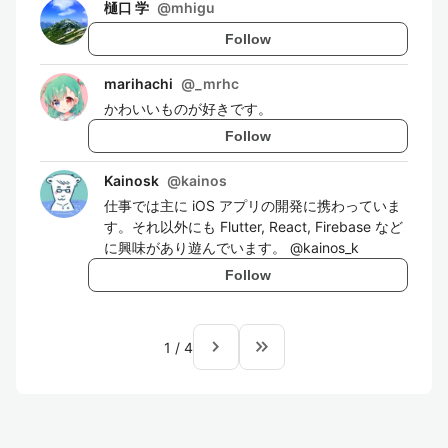
樋口 学
@
mhigu
Follow
marihachi
@
_mrhc
かわいいものが好きです。
Follow
Kainosk
@
kainos
仕事では主に iOS アプリの開発に携わっていま
す。それ以外にも Flutter, React, Firebase など
に興味があり遊んでいます。 @kainos_k
Follow
navigate_next
keyboard_double_arrow_right
1
/
4