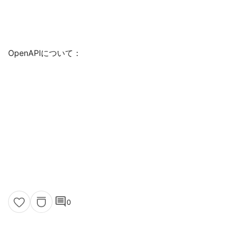
OpenAPIについて：
comment
0