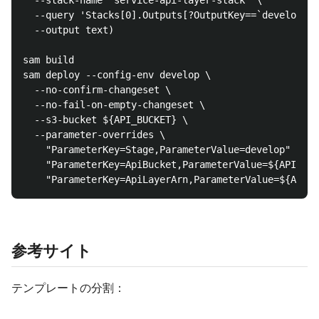
  --stack-name "service-api-layer-stack" \

  --query 'Stacks[0].Outputs[?OutputKey==`develop-Ap
  --output text)

sam build

sam deploy --config-env develop \

  --no-confirm-changeset \

  --no-fail-on-empty-changeset \

  --s3-bucket ${API_BUCKET} \

  --parameter-overrides \

    "ParameterKey=Stage,ParameterValue=develop" \

    "ParameterKey=ApiBucket,ParameterValue=${API_BUC
参考サイト
テンプレートの分割：