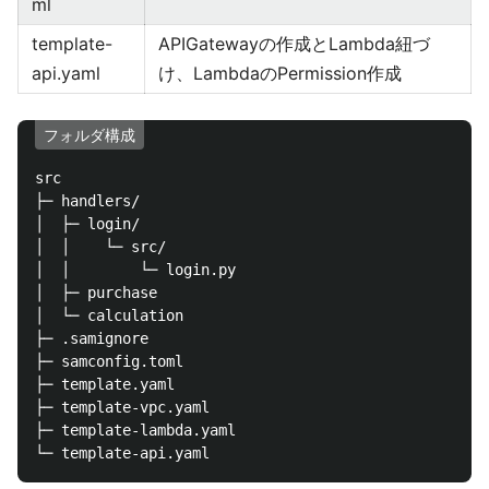
ml
template-
APIGatewayの作成とLambda紐づ
api.yaml
け、LambdaのPermission作成
フォルダ構成
src

├─ handlers/

│  ├─ login/

│  │    └─ src/

│  │        └─ login.py

│  ├─ purchase

│  └─ calculation

├─ .samignore

├─ samconfig.toml

├─ template.yaml

├─ template-vpc.yaml

├─ template-lambda.yaml
