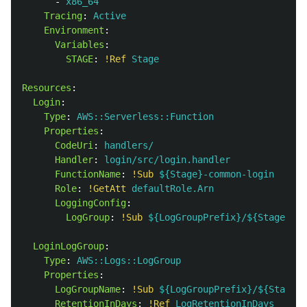
-
x86_64
Tracing
:
Active
Environment
:
Variables
:
STAGE
:
!Ref
Stage
Resources
:
Login
:
Type
:
AWS::Serverless::Function
Properties
:
CodeUri
:
handlers/
Handler
:
login/src/login.handler
FunctionName
:
!Sub
${Stage}-common-login
Role
:
!GetAtt
defaultRole.Arn
LoggingConfig
:
LogGroup
:
!Sub
${LogGroupPrefix}/${Stage}-lo
LoginLogGroup
:
Type
:
AWS::Logs::LogGroup
Properties
:
LogGroupName
:
!Sub
${LogGroupPrefix}/${Stage}-
RetentionInDays
:
!Ref
LogRetentionInDays