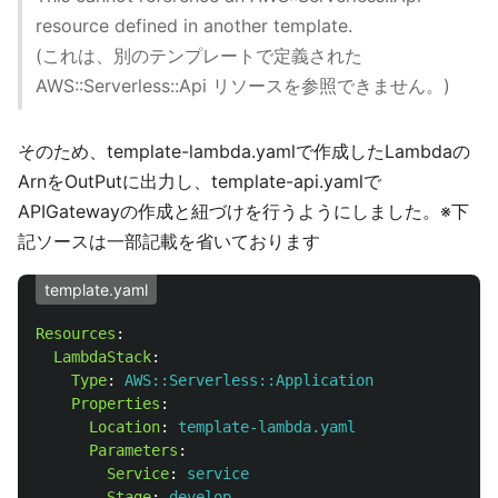
resource defined in another template.
(これは、別のテンプレートで定義された
AWS::Serverless::Api リソースを参照できません。)
そのため、template-lambda.yamlで作成したLambdaの
ArnをOutPutに出力し、template-api.yamlで
APIGatewayの作成と紐づけを行うようにしました。※下
記ソースは一部記載を省いております
template.yaml
Resources
:
LambdaStack
:
Type
:
AWS::Serverless::Application
Properties
:
Location
:
template-lambda.yaml
Parameters
:
Service
:
service
Stage
:
develop