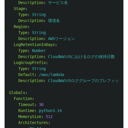
Description
:
サービス名
Stage
:
Type
:
String
Description
:
環境名
Region
:
Type
:
String
Description
:
AWSリージョン
LogRetentionInDays
:
Type
:
Number
Description
:
CloudWatchにおけるログの保持日数
LogGroupPrefix
:
Type
:
String
Default
:
/aws/lambda
Description
:
CloudWatchロググループのプレフィックス
Globals
:
Function
:
Timeout
:
30
Runtime
:
python3.14
MemorySize
:
512
Architectures
: