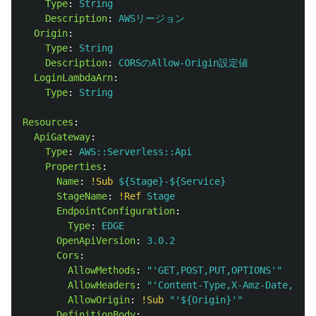
Type
:
String
Description
:
AWSリージョン
Origin
:
Type
:
String
Description
:
CORSのAllow-Origin設定値
LoginLambdaArn
:
Type
:
String
Resources
:
ApiGateway
:
Type
:
AWS::Serverless::Api
Properties
:
Name
:
!Sub
${Stage}-${Service}
StageName
:
!Ref
Stage
EndpointConfiguration
:
Type
:
EDGE
OpenApiVersion
:
3.0.2
Cors
:
AllowMethods
:
"
'GET,POST,PUT,OPTIONS'"
AllowHeaders
:
"
'Content-Type,X-Amz-Date,Auth
AllowOrigin
:
!Sub
"
'${Origin}'"
DefinitionBody
: