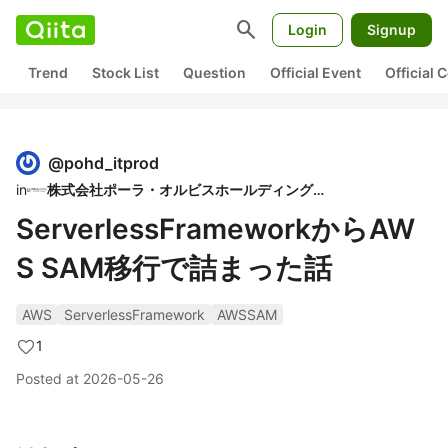
search
Login
Signup
Trend
Stock List
Question
Official Event
Official
@
pohd_itprod
in
株式会社ポーラ・オルビスホールディングス
ServerlessFrameworkからAW
S SAM移行で詰まった話
AWS
ServerlessFramework
AWSSAM
1
Posted at
2026-05-26