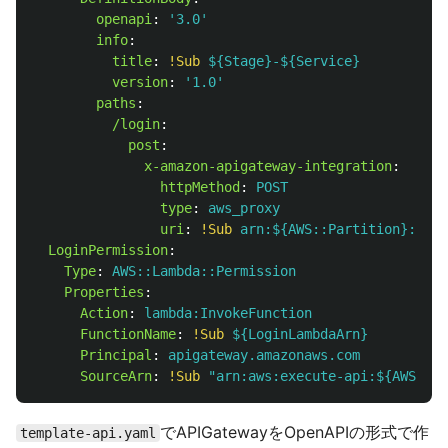
openapi
:
'
3.0'
info
:
title
:
!Sub
${Stage}-${Service}
version
:
'
1.0'
paths
:
/login
:
post
:
x-amazon-apigateway-integration
:
httpMethod
:
POST
type
:
aws_proxy
uri
:
!Sub
arn:${AWS::Partition}:apig
LoginPermission
:
Type
:
AWS::Lambda::Permission
Properties
:
Action
:
lambda:InvokeFunction
FunctionName
:
!Sub
${LoginLambdaArn}
Principal
:
apigateway.amazonaws.com
SourceArn
:
!Sub
"
arn:aws:execute-api:${AWS::Re
でAPIGatewayをOpenAPIの形式で作
template-api.yaml