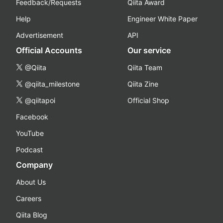
Feedback/Requests
Qiita Award
Help
Engineer White Paper
Advertisement
API
Official Accounts
Our service
@Qiita
Qiita Team
@qiita_milestone
Qiita Zine
@qiitapoi
Official Shop
Facebook
YouTube
Podcast
Company
About Us
Careers
Qiita Blog