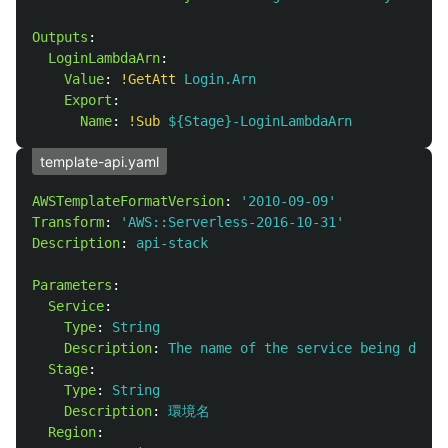
Outputs
:
LoginLambdaArn
:
Value
:
!GetAtt
Login.Arn
Export
:
Name
:
!Sub
${Stage}-LoginLambdaArn
template-api.yaml
AWSTemplateFormatVersion
:
'
2010-09-09'
Transform
:
'
AWS::Serverless-2016-10-31'
Description
:
api-stack
Parameters
:
Service
:
Type
:
String
Description
:
The name of the service being deplo
Stage
:
Type
:
String
Description
:
環境名
Region
: