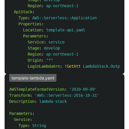
Region
:
ap-northeast-1
ApiStack
:
Type
:
AWS::Serverless::Application
Properties
:
Location
:
template-api.yaml
Parameters
:
Service
:
service
Stage
:
develop
Region
:
ap-northeast-1
Origin
:
"
*"
LoginLambdaArn
:
!GetAtt
LambdaStack.Outputs.
template-lambda.yaml
AWSTemplateFormatVersion
:
'
2010-09-09'
Transform
:
'
AWS::Serverless-2016-10-31'
Description
:
lambda-stack
Parameters
:
Service
:
Type
:
String