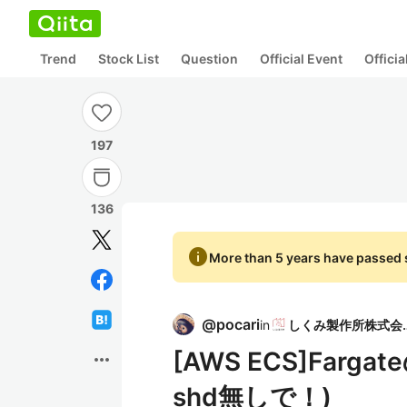
Trend
Stock List
Question
Official Event
Offici
197
136
info
More than 5 years have passed s
@
pocari
in
しくみ製
[AWS ECS]Farg
more_horiz
shd無しで！)