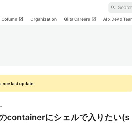
search
open_in_new
open_in_new
al Column
Organization
Qiita Careers
AI x Dev x Tea
ince last update.
作所株式会社
ateのcontainerにシェルで入りたい(s