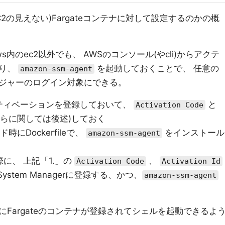
の見えない)Fargateコンテナに対して設定するのかの概
aws内のec2以外でも、 AWSのコンソール(やcli)からアクテ
あり、
を起動しておくことで、 任意の
amazon-ssm-agent
ジャーのログイン対象にできる。
ティベーションを登録しておいて、
と
Activation Code
らに関しては後述)しておく
時にDockerfileで、
をインストール
amazon-ssm-agent
際に、 上記「1.」の
、
Activation Code
Activation Id
stem Managerに登録する、かつ、
amazon-ssm-agent
Fargateのコンテナが登録されてシェルを起動できるよ