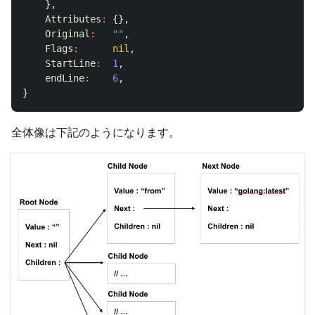
},
Attributes
:
{},
Original
:
""
,
Flags
:
nil
,
StartLine
:
1
,
endLine
:
6
,
}
全体像は下記のようになります。