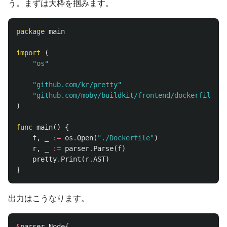
う。まずは大枠を掴みます。
package
main
import
(
"os"
"github.com/kr/pretty"
"github.com/moby/buildkit/frontend/dockerfile/pa
)
func
main
()
{
f
,
_
:=
os
.
Open
(
"./Dockerfile"
)
r
,
_
:=
parser
.
Parse
(
f
)
pretty
.
Print
(
r
.
AST
)
}
出力はこうなります。
&
parser
.
Node
{