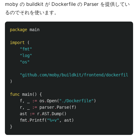
moby の buildkit が Dockerfile の Parser を提供してい
るのでそれを使います。
package
main
import
(
"fmt"
"log"
"os"
"github.com/moby/buildkit/frontend/dockerfile/pa
)
func
main
()
{
f
,
_
:=
os
.
Open
(
"./Dockerfile"
)
r
,
_
:=
parser
.
Parse
(
f
)
ast
:=
r
.
AST
.
Dump
()
fmt
.
Printf
(
"%+v"
,
ast
)
}