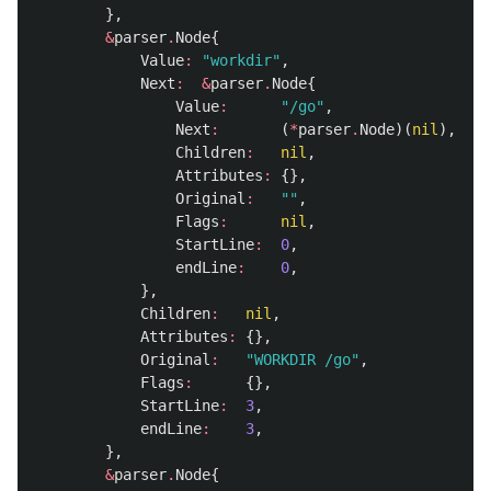
},
&
parser
.
Node
{
Value
:
"workdir"
,
Next
:
&
parser
.
Node
{
Value
:
"/go"
,
Next
:
(
*
parser
.
Node
)(
nil
),
Children
:
nil
,
Attributes
:
{},
Original
:
""
,
Flags
:
nil
,
StartLine
:
0
,
endLine
:
0
,
},
Children
:
nil
,
Attributes
:
{},
Original
:
"WORKDIR /go"
,
Flags
:
{},
StartLine
:
3
,
endLine
:
3
,
},
&
parser
.
Node
{