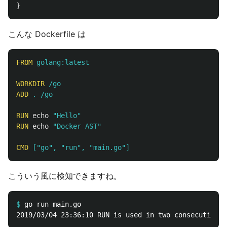
}
こんな Dockerfile は
FROM
 golang:latest
WORKDIR
 /go
ADD
 . /go
RUN 
echo
"Hello"
RUN 
echo
"Docker AST"
CMD
 ["go", "run", "main.go"]
こういう風に検知できますね。
$