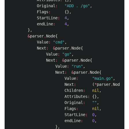
Original
:
"ADD . /go"
,
Flags
:
{},
StartLine
:
4
,
endLine
:
4
,
},
&
parser
.
Node
{
Value
:
"cmd"
,
Next
:
&
parser
.
Node
{
Value
:
"go"
,
Next
:
&
parser
.
Node
{
Value
:
"run"
,
Next
:
&
parser
.
Node
{
Value
:
"main.go"
,
Next
:
(
*
parser
.
Node
)(
n
Children
:
nil
,
Attributes
:
{},
Original
:
""
,
Flags
:
nil
,
StartLine
:
0
,
endLine
:
0
,
},