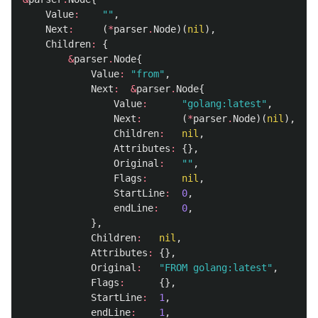
Value
:
""
,
Next
:
(
*
parser
.
Node
)(
nil
),
Children
:
{
&
parser
.
Node
{
Value
:
"from"
,
Next
:
&
parser
.
Node
{
Value
:
"golang:latest"
,
Next
:
(
*
parser
.
Node
)(
nil
),
Children
:
nil
,
Attributes
:
{},
Original
:
""
,
Flags
:
nil
,
StartLine
:
0
,
endLine
:
0
,
},
Children
:
nil
,
Attributes
:
{},
Original
:
"FROM golang:latest"
,
Flags
:
{},
StartLine
:
1
,
endLine
:
1
,