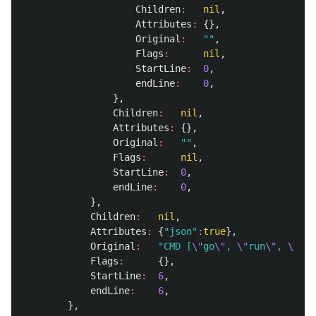
Children
:
nil
,
Attributes
:
{},
Original
:
""
,
Flags
:
nil
,
StartLine
:
0
,
endLine
:
0
,
},
Children
:
nil
,
Attributes
:
{},
Original
:
""
,
Flags
:
nil
,
StartLine
:
0
,
endLine
:
0
,
},
Children
:
nil
,
Attributes
:
{
"json"
:
true
},
Original
:
"CMD [
\"
go
\"
, 
\"
run
\"
, 
\"
mai
Flags
:
{},
StartLine
:
6
,
endLine
:
6
,
},