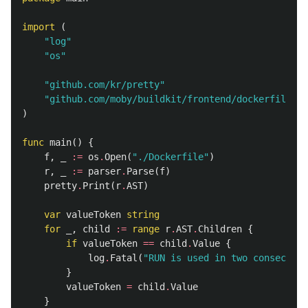
import
(
"log"
"os"
"github.com/kr/pretty"
"github.com/moby/buildkit/frontend/dockerfile/pa
)
func
main
()
{
f
,
_
:=
os
.
Open
(
"./Dockerfile"
)
r
,
_
:=
parser
.
Parse
(
f
)
pretty
.
Print
(
r
.
AST
)
var
valueToken
string
for
_
,
child
:=
range
r
.
AST
.
Children
{
if
valueToken
==
child
.
Value
{
log
.
Fatal
(
"RUN is used in two consecutiv
}
valueToken
=
child
.
Value
}