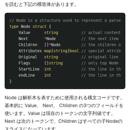
を読むと下記の構造体があります。
// Node is a structure used to represent a parse tre
type
Node
struct
{
Value
string
// actual content
Next
*
Node
// the next item in t
Children
[]
*
Node
// the children of th
Attributes
map
[
string
]
bool
// special attributes
Original
string
// original line used
Flags
[]
string
// only top Node shou
StartLine
int
// the line in the or
endLine
int
// the line in the or
}
Node は解析木を表すために使用される構文コードです。
基本的に Value、 Next、 Children の3つのフィールドを
使います。Value は現在のトークンの文字列値です。
Next は次のトークンで、Children はすべての子Nodeの
スライスになっています。