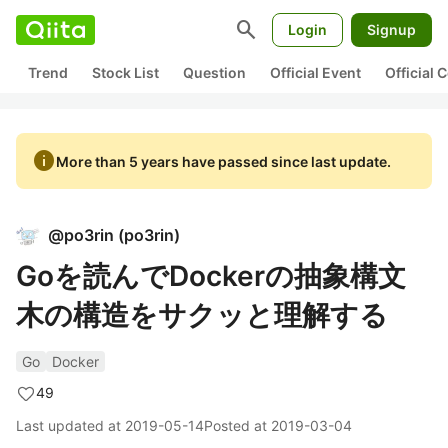
search
Login
Signup
Trend
Stock List
Question
Official Event
Official
info
More than 5 years have passed since last update.
@
po3rin
(
po3rin
)
Goを読んでDockerの抽象構文
木の構造をサクッと理解する
Go
Docker
49
Last updated at
2019-05-14
Posted at
2019-03-04