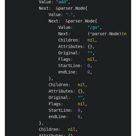
Value
:
"add"
,
Next
:
&
parser
.
Node
{
Value
:
"."
,
Next
:
&
parser
.
Node
{
Value
:
"/go"
,
Next
:
(
*
parser
.
Node
)(
nil
),
Children
:
nil
,
Attributes
:
{},
Original
:
""
,
Flags
:
nil
,
StartLine
:
0
,
endLine
:
0
,
},
Children
:
nil
,
Attributes
:
{},
Original
:
""
,
Flags
:
nil
,
StartLine
:
0
,
endLine
:
0
,
},
Children
:
nil
,
Attributes
:
{},