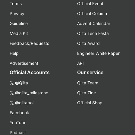
Terms
Official Event
Privacy
Official Column
Guideline
Advent Calendar
Media Kit
Qiita Tech Festa
Feedback/Requests
Qiita Award
Help
Engineer White Paper
Advertisement
API
Official Accounts
Our service
@Qiita
Qiita Team
@qiita_milestone
Qiita Zine
@qiitapoi
Official Shop
Facebook
YouTube
Podcast