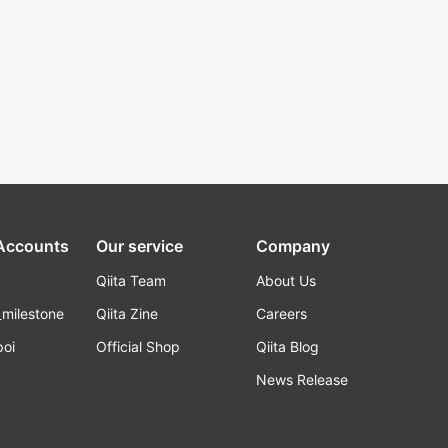
 Accounts
Our service
Company
Qiita Team
About Us
_milestone
Qiita Zine
Careers
poi
Official Shop
Qiita Blog
k
News Release