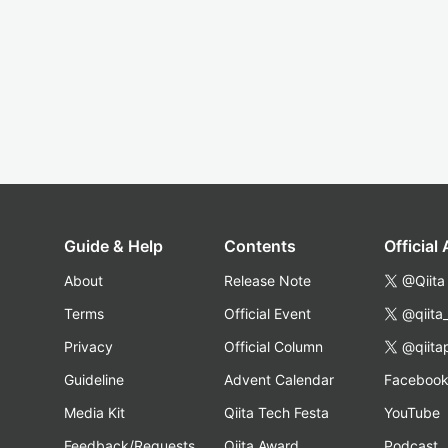
Guide & Help
Contents
Official
About
Release Note
@Qiita
Terms
Official Event
@qiita
Privacy
Official Column
@qiita
Guideline
Advent Calendar
Faceboo
Media Kit
Qiita Tech Festa
YouTube
Feedback/Requests
Qiita Award
Podcast