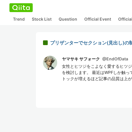
Trend
Stock List
Question
Official Event
Offici
プリザンターでセクション(見出し)の
ヤマサキ サフォーク
@
EndOfData
女性とヒツジをこよなく愛するヒツジ
を検討します。 最近はWPFしか触
トックが増えるほど記事の品質は上が