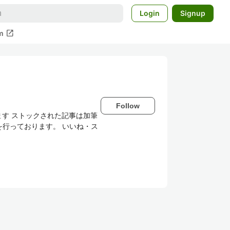
Login
Signup
open_in_new
m
Follow
す ストックされた記事は加筆
を行っております。 いいね・ス