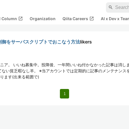
search
open_in_new
open_in_new
al Column
Organization
Qiita Careers
AI x Dev x Tea
制御をサーバスクリプトでおこなう方法
likers
ニア。 いいね募集中。投降後、一年間いいね付かなかった記事は消しま
ってない貧乏暇なし羊。 ※当アカウントでは定期的に記事のメンテナンス
ります(出来る範囲で)
1